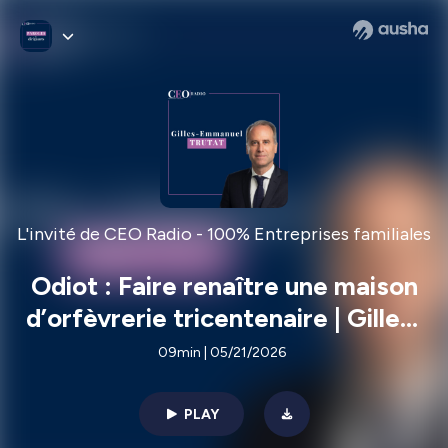
L'invité de CEO Radio - 100% Entreprises familiales
Odiot : Faire renaître une maison
d’orfèvrerie tricentenaire | Gilles-
Emmanuel Trutat, Président-
09min | 05/21/2026
Directeur Général d'Odiot
PLAY