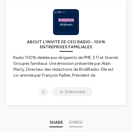
ABOUT L'INVITÉ DE CEO RADIO - 100%
ENTREPRISES FAMILIALES
Radio 100% dédiée aux dirigeants de PME, ETI et Grands
Groupes familiaux. Une émission présentée par Alain
Marty, Directeur des rédactions de BtoBRadio. Elle est
co-animée par François Paillier, Président de
Transactions & Compagnie et Diane de Montjamont,
Managing Partner de Transactions & Compagnie.
Subscribe
Retrouvez chaque semaine des dirigeants d’entreprise
pour évoquer leurs parcours et leurs visions des grands
enjeux de l’économie et du business.
Hébergé par Ausha. Visitez
ausha.co/politique-de-
confidentialite
pour plus d'informations.
SHARE
EMBED