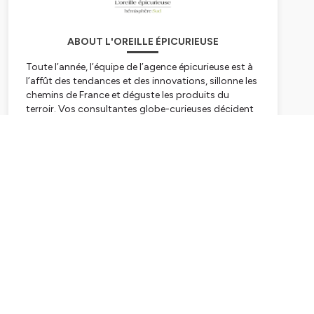
ABOUT L'OREILLE ÉPICURIEUSE
Toute l’année, l’équipe de l’agence épicurieuse est à
l’affût des tendances et des innovations, sillonne les
chemins de France et déguste les produits du
terroir. Vos consultantes globe-curieuses décident
en 2022 de vous faire part de leurs secrets et coups
de coeur sur leur chaîne de podcasts : L'oreille
Subscribe
épicurieuse.
Hébergé par Ausha. Visitez
ausha.co/politique-de-
confidentialite
pour plus d'informations.