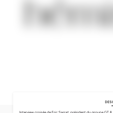
DES
Interview croisée de Eric Sarrat, président du groupe GT & 