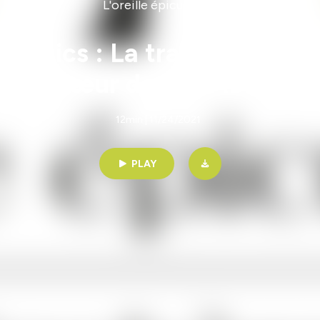
L'oreille épicurieuse
istics : La transmission de
cœur de son ADN
12min | 11/24/2021
PLAY