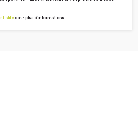
tialite
pour plus d'informations.
SHARE
EMBED
Facebook
X (Twitter)
LinkedIn
WhatsApp
Email
Copy link