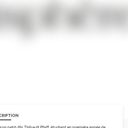
CRIPTION
son petit-fils Thibault Pfaff, étudiant en première année de