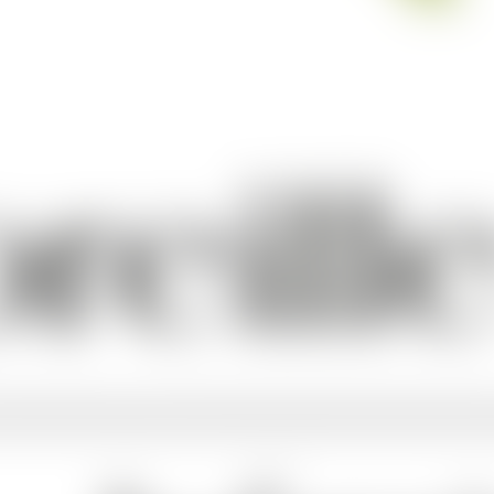
[ CORPORATE ] - GT Log