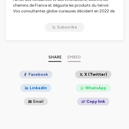
chemins de France et déguste les produits du terroir.
Vos consultantes globe-curieuses décident en 2022 de
vous faire part de leurs secrets et coups de coeur sur
leur chaîne de podcasts : L'oreille épicurieuse.
Subscribe
Hébergé par Ausha. Visitez
ausha.co/politique-de-
confidentialite
pour plus d'informations.
SHARE
EMBED
Facebook
X (Twitter)
LinkedIn
WhatsApp
Email
Copy link