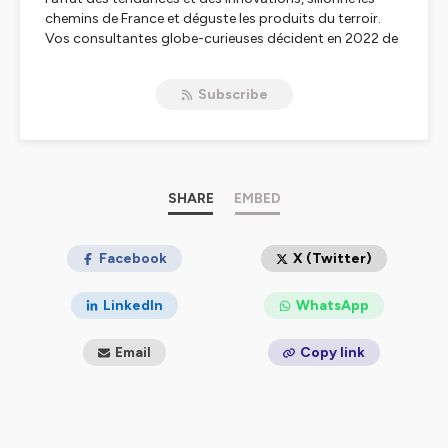
chemins de France et déguste les produits du terroir.
Vos consultantes globe-curieuses décident en 2022 de
vous faire part de leurs secrets et coups de coeur sur
leur chaîne de podcasts : L'oreille épicurieuse.
Subscribe
Hébergé par Ausha. Visitez
ausha.co/politique-de-
confidentialite
pour plus d'informations.
SHARE
EMBED
Facebook
X (Twitter)
LinkedIn
WhatsApp
Email
Copy link