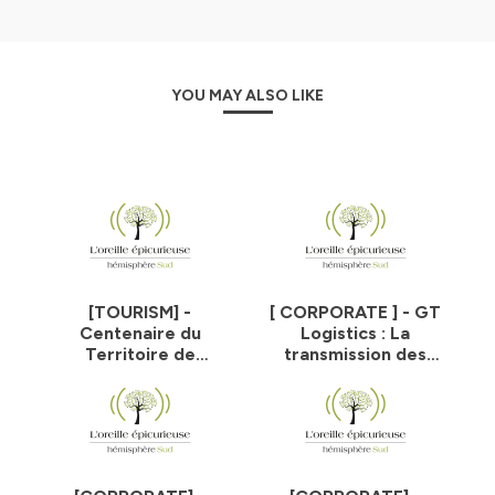
YOU MAY ALSO LIKE
[TOURISM] -
[ CORPORATE ] - GT
Centenaire du
Logistics : La
Territoire de
transmission des
Belfort, un
valeurs familiales au
patrimoine riche
cœur de son ADN