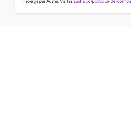
Hébergé par Ausha. Visitez
ausha.co/politique-de-confiden
CH
Introduction
Présentation de Marie Ruffier, ergothérapeute et spé
Son rôle, les problématiques rencontrées par les par
Quand commencer la diversification / découverte al
Que faire si bébé refuse ?
Fausse route (suffocation, risque d'étouffement) que