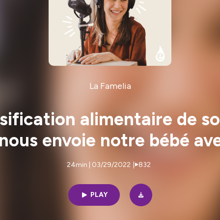
La Famelia
ersification alimentaire de 
 nous envoie notre bébé a
24min | 03/29/2022
|
832
PLAY