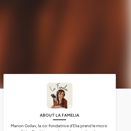
ABOUT LA FAMELIA
Marion Goilav, la co-fondatrice d’Elia prend le micro