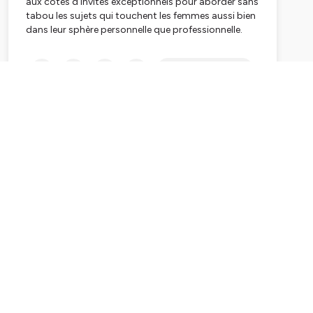
aux côtés d’invités exceptionnels pour aborder sans
tabou les sujets qui touchent les femmes aussi bien
dans leur sphère personnelle que professionnelle.
Au programme : santé, bien être, équilibre vie pro, vie
Subscribe
perso, désirs, sujets tabou et entrepreneuriat !
Un podcast sans tabou ou toutes les langues se
délient pour écrire ensemble ou en solo de nouvelles
règles du jeu !
🎧Rendez-vous chaque mardi à partir de 6h30 pour
un nouvel épisode !✨
Hébergé par Ausha. Visitez
ausha.co/politique-de-
confidentialite
pour plus d'informations.