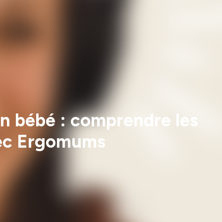
son bébé : comprendre les
vec Ergomums