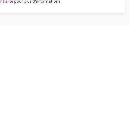
tialite
pour plus d'informations.
APTERS
0sec
cialisée sur l'alimentation de bébé et jeune enfant
44sec
ents
1min
imentaire
5min
10min
 faire ?
11min