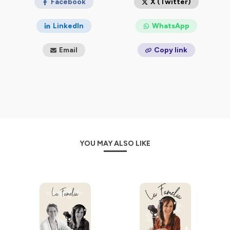
Facebook
X (Twitter)
LinkedIn
WhatsApp
Hébergé par Ausha. Visitez
ausha.co/politique-de-
Email
Copy link
confidentialite
pour plus d'informations.
YOU MAY ALSO LIKE