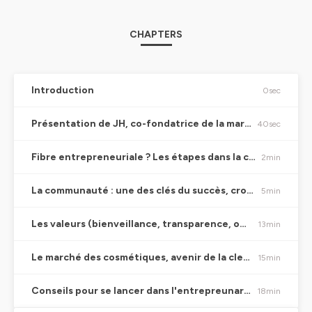
CHAPTERS
Introduction
0sec
Présentation de JH, co-fondatrice de la marque respire, passionnée de course à pied
40sec
Fibre entrepreneuriale ? Les étapes dans la construction de respire
2min
La communauté : une des clés du succès, crowfunding
5min
Les valeurs (bienveillance, transparence, optimisme)
13min
Le marché des cosmétiques, avenir de la clean Beauty
15min
Conseils pour se lancer dans l'entrepreunariat et conclusion
18min