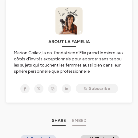
ABOUT LA FAMELIA
Marion Goilav, la co-fondatrice d’Elia prend le micro aux
côtés d’invités exceptionnels pour aborder sans tabou
les sujets qui touchent les femmes aussi bien dans leur
sphère personnelle que professionnelle.
Au programme : santé, bien être, équilibre vie pro, vie
Subscribe
perso, désirs, sujets tabou et entrepreneuriat !
Un podcast sans tabou ou toutes les langues se délient
pour écrire ensemble ou en solo de nouvelles règles du
jeu !
SHARE
EMBED
🎧Rendez-vous chaque mardi à partir de 6h30 pour un
nouvel épisode !✨