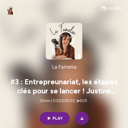
La Famelia
#3 : Entrepreunariat, les étapes
clés pour se lancer ! Justine
Hutteau
21min | 03/22/2022
|
505
PLAY