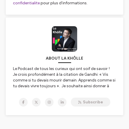
confidentialite
pour plus d'informations.
ABOUT LA KHÔLLE
Le Podcast de tous les curieux qui ont soif de savoir !
Je crois profondément à la citation de Gandhi: « Vis
comme si tu devais mourir demain. Apprends comme si
tu devais vivre toujours ». Je souhaite ainsi donner à
chacun l’opportunité de découvrir, d’être inspriré,
d’apprendre. Je veux souffler sur les braises du feu qui
Subscribe
couve en chacun. La Khôlle est un podcast aux
épisodes pleins de curiosité, de savoir et de découverte
au travers d’interviews de profils inspirants, de
chercheurs, d’experts, de professeurs, d’entrepreneurs,
de chefs d’entreprise et bien d'autres encore.