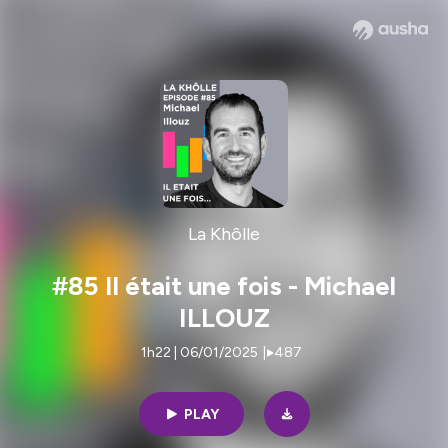
La Khôlle
#85 Il était une fois - Michael
ILLOUZ
1h22 | 06/01/2025
|
487
PLAY