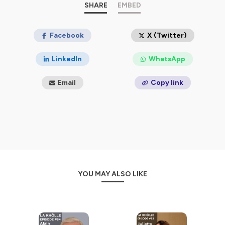
khôlle kɔl : Nom commun féminin singulier - Éducation /
SHARE
EMBED
Argot scolaire
Interrogation orale, individuelle ou collective,
s’inscrivant dans le cursus des classes préparatoires
Facebook
X (Twitter)
aux grandes écoles, d’une durée d’une heure en général.
LinkedIn
WhatsApp
Hébergé par Ausha. Visitez
ausha.co/politique-de-
confidentialite
pour plus d'informations.
Email
Copy link
YOU MAY ALSO LIKE