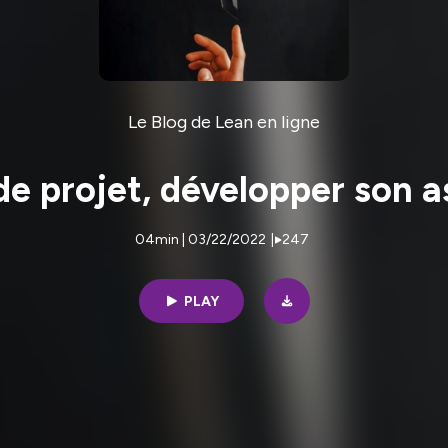
Le Blog de Lean en ligne
e projet, développer son a
04min | 03/22/2022
|
247
PLAY