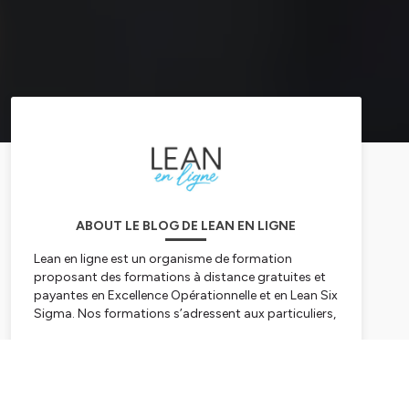
ABOUT LE BLOG DE LEAN EN LIGNE
Lean en ligne est un organisme de formation
proposant des formations à distance gratuites et
payantes en Excellence Opérationnelle et en Lean Six
Sigma. Nos formations s’adressent aux particuliers,
aux entreprises et aux institutionnels.
Retrouvez régulièrement ici des podasts sur le Lean
Subscribe
management, les outils qualité, les soft-skills et la
gestion de projet.