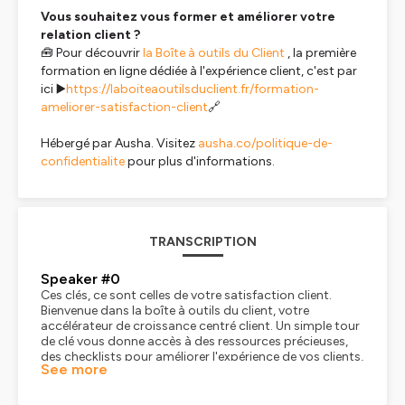
Vous souhaitez vous former et améliorer votre
relation client ?
🧰 Pour découvrir
la Boîte à outils du Client
, la première
formation en ligne dédiée à l'expérience client, c'est par
ici ▶️
https://laboiteaoutilsduclient.fr/formation-
ameliorer-satisfaction-client
🔗
Hébergé par Ausha. Visitez
ausha.co/politique-de-
confidentialite
pour plus d'informations.
TRANSCRIPTION
Speaker #0
Ces clés, ce sont celles de votre satisfaction client.
Bienvenue dans la boîte à outils du client, votre
accélérateur de croissance centré client. Un simple tour
de clé vous donne accès à des ressources précieuses,
des checklists pour améliorer l'expérience de vos clients,
See more
une compilation des meilleures pratiques tirées de nos
épisodes de podcast et une formation complète pour
augmenter votre chiffre d'affaires grâce à votre meilleur