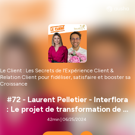
Le Client : Les Secrets de l'Expérience Client &
Relation Client pour fidéliser, satisfaire et booster sa
Croissance
#72 - Laurent Pelletier - Interflora
: Le projet de transformation de la
relation client
42min | 06/25/2024