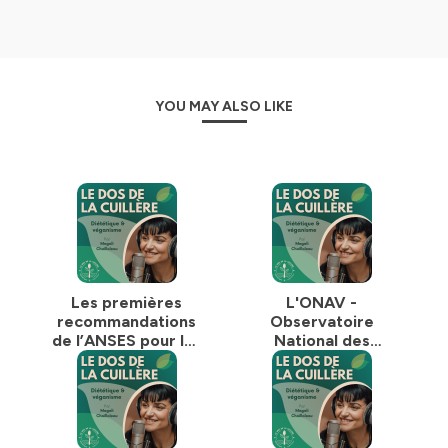
✍️ Mon site :
https://ledosdelacuillere.fr/
🎙️ Ce podcast a été réalisé avec l’aide technique du
talentueux Bruno Varea, d’Upload studio :
https://upload-studio.com
YOU MAY ALSO LIKE
Hébergé par Ausha. Visitez
ausha.co/politique-de-
confidentialite
pour plus d'informations.
Les premières
L'ONAV -
recommandations
Observatoire
de l’ANSES pour les
National des
alimentations
Alimentations
végétariennes
Végétales, pour le
[santé vegan]
podcasthon !