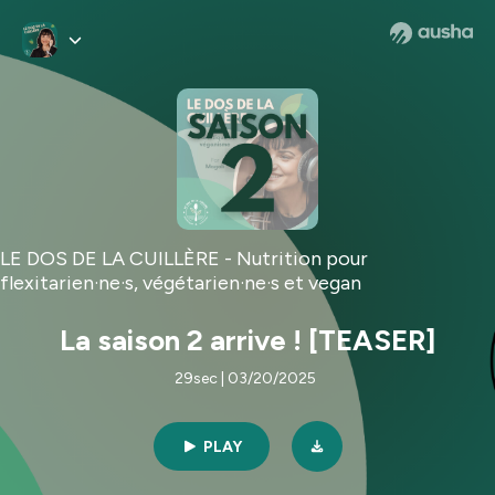
LE DOS DE LA CUILLÈRE - Nutrition pour
flexitarien·ne·s, végétarien·ne·s et vegan
La saison 2 arrive ! [TEASER]
29sec | 03/20/2025
PLAY