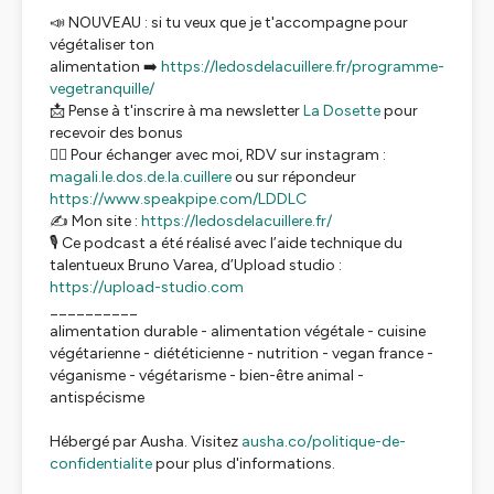
📣 NOUVEAU : si tu veux que je t'accompagne pour
végétaliser ton
alimentation ➡️
https://ledosdelacuillere.fr/programme-
vegetranquille/
📩 Pense à t'inscrire à ma newsletter
La Dosette
pour
recevoir des bonus
💁‍♀️ Pour échanger avec moi, RDV sur instagram :
magali.le.dos.de.la.cuillere
ou sur répondeur
https://www.speakpipe.com/LDDLC
✍️ Mon site :
https://ledosdelacuillere.fr/
🎙️ Ce podcast a été réalisé avec l’aide technique du
talentueux Bruno Varea, d’Upload studio :
https://upload-studio.com
__________
alimentation durable - alimentation végétale - cuisine
végétarienne - diététicienne - nutrition - vegan france -
véganisme - végétarisme - bien-être animal -
antispécisme
Hébergé par Ausha. Visitez
ausha.co/politique-de-
confidentialite
pour plus d'informations.