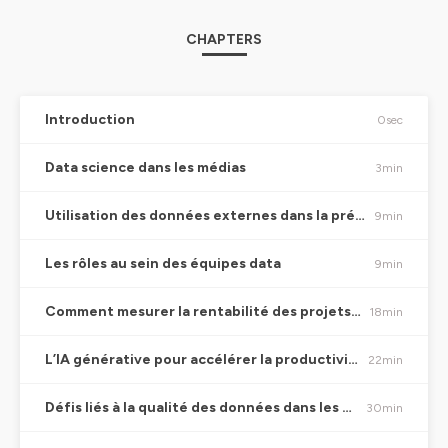
CHAPTERS
Introduction
0sec
Data science dans les médias
3min
Utilisation des données externes dans la prédiction du succès des films
9min
Les rôles au sein des équipes data
9min
Comment mesurer la rentabilité des projets de data science
18min
L’IA générative pour accélérer la productivité des data scientists
22min
Défis liés à la qualité des données dans les médias
30min