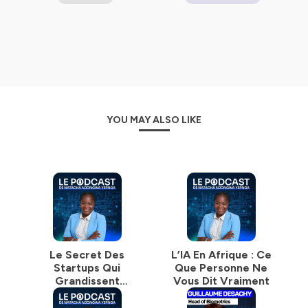
propose des discussions enrichissantes avec des
leaders et expert.e.s du secteur.
À travers ces échanges, j'aide des milliers d'auditeurs à
mieux comprendre l'importance de la maîtrise de
l'intelligence artificielle et des métiers du monde de la
data dans leur vie quotidienne.
YOU MAY ALSO LIKE
Chaque épisode est une occasion de découvrir des
parcours fascinants et d'obtenir des conseils pratiques.
J'aborde une variété de sujets, allant des compétences
techniques essentielles pour réussir dans le domaine de
la data science et de l'IA, à des conseils de gestion de
carrière, ainsi que des discussions sur les tendances
actuelles du secteur.
Que vous débutiez votre carrière ou que vous soyez un
professionnel expérimenté, ce podcast est une source
Le Secret Des
L’IA En Afrique : Ce
d'inspiration et d'apprentissage.
Startups Qui
Que Personne Ne
Grandissent
Vous Dit Vraiment
Restez à l'écoute et préparez-vous à être inspiré – votre
Vraiment Avec
carrière et votre quotidien sont sur le point de prendre
Moulaye Tabouré