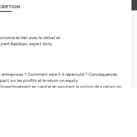
CRIPTION
nomie en lien avec le climat et
rent Babikian, expert de la
es entreprises ? Comment sera-t-il répercuté ? Conséquences
act sur les profits et le return on equity.
nvestissement en capital en ajoutant la notion de « return on
s pour les standards de reporting ESG. Approche Européenne,
matérialité simple - on explique tout.
ité vers le plus ambitieux : parmi les risques de ne pas
non soutenable, des transferts d’entreprises vers des places
ct. Et position des lobbies, même en France.
r de la comptabilité triple capital, y allouer des fonds et y
de décideurs pour aller vers une économie régénératrice – les