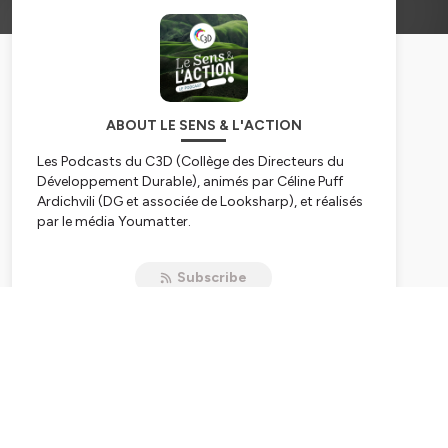
ABOUT LE SENS & L'ACTION
Les Podcasts du C3D (Collège des Directeurs du
Développement Durable), animés par Céline Puff
Ardichvili (DG et associée de Looksharp), et réalisés
par le média Youmatter.
Hébergé par Ausha. Visitez
ausha.co/politique-de-
Subscribe
confidentialite
pour plus d'informations.