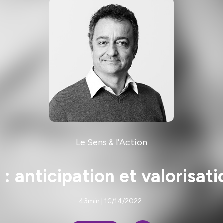
Le Sens & l'Action
 : anticipation et valorisa
43min | 10/14/2022