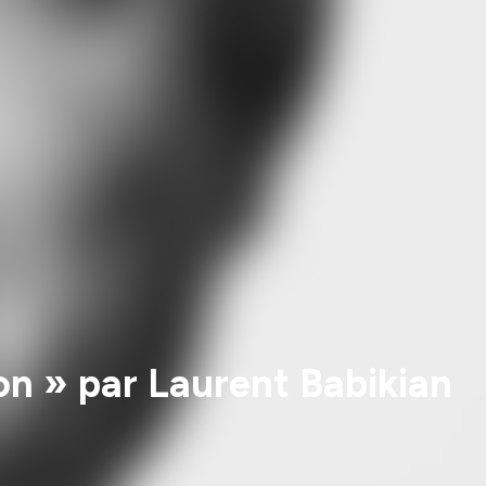
tion » par Laurent Babikian