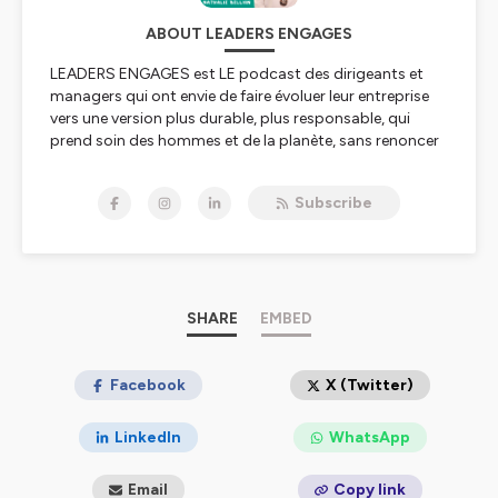
ABOUT LEADERS ENGAGES
LEADERS ENGAGES est LE podcast des dirigeants et
managers qui ont envie de faire évoluer leur entreprise
vers une version plus durable, plus responsable, qui
prend soin des hommes et de la planète, sans renoncer
aux performances économiques.
Subscribe
LEADERS ENGAGES vous permet de prendre un café en
tête à tête avec ces leaders inspirants, qui ont osé
quitter des postes à responsabilité et des carrières
internationales, pour mettre leurs expertises
professionnelles au service des enjeux climatiques,
environnementaux et sociétaux.
SHARE
EMBED
Toutes les 2 semaines, partez à la rencontre des
fondateurs des sociétés à impact positif les plus
Facebook
X (Twitter)
inspirantes et des dirigeants d’entreprises
traditionnelles qui ont décidé d’en changer le moteur
LinkedIn
WhatsApp
pour la rendre plus responsable. Vous allez découvrir la
femme et l’homme qui se cachent derrière ces
Email
Copy link
dirigeants audacieux, le moment clef qui leur a fait