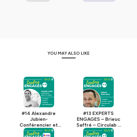
comprendre qu’ils devaient agir maintenant, les
différentes idées qu’ils ont explorées et enfin comment
ils se sont structurés pour donner vie à ces projets
innovants.
Ce podcast est l’une des contributions de SèveS, le
cabinet de conseil en fusion et acquisition engagé,
dédié aux acteurs de la Tech et de l’Impact positif, dirigé
YOU MAY ALSO LIKE
par Nathalie Bellion.
Bonne écoute.
Hébergé par Ausha. Visitez
ausha.co/politique-de-
confidentialite
pour plus d'informations.
#14 Alexandre
#13 EXPERTS
Jubien-
ENGAGES – Brieuc
Conférencier et
Saffré – Circulab –
Music for planet- La
Faire mieux avec
musique serait-elle
moins grâce à