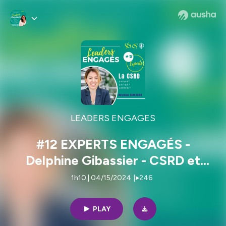
LEADERS ENGAGES
#12 EXPERTS ENGAGÉS -
Delphine Gibassier - CSRD et
comptabilité extra-financière :
1h10 | 04/15/2024
|
246
quels impacts pour les
entreprises ?
PLAY