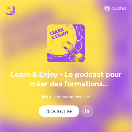
Learn & Enjoy - Le podcast pour
créer des formations
engageantes I engagement
linktr.ee/annemariecuinier
apprenant, marketing de la
formation, digital learning
Subscribe