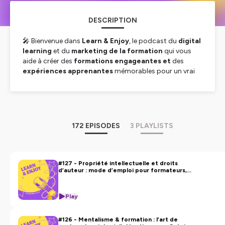
DESCRIPTION
🎤 Bienvenue dans
Learn & Enjoy
, le podcast du
digital
learning
et du
marketing de la formation
qui vous
aide à créer des
formations engageantes et
des
expériences apprenantes
mémorables pour un vrai
impact de la formation
.
Pourquoi certaines formations captivent, … et d’autres
non ?
Comment rendre l’expérience apprenante plus
mémorable et efficace ?
172 EPISODES
3 PLAYLISTS
Et comment mieux communiquer sur vos offres de
formation ?
La mission de Learn & Enjoy
: décoder les leviers du
learning, du digital learning et du marketing de la
#127 - Propriété intellectuelle et droits
d’auteur : mode d’emploi pour formateurs,
formation, avec des experts et professionnels du
avec Marie Cortana et Frédérique David
monde de la formation et de l’éducation.
Créquer
Deux fois par mois, découvrez comment renforcer
Play
l’engagement apprenant
, concevoir une
formation
digitale
efficace et valoriser vos parcours grâce à une
#126 - Mentalisme & formation : l’art de
signature pédagogique
forte.