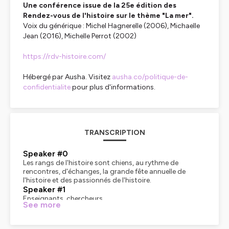
Une conférence issue de la 25e édition des
Rendez-vous de l'histoire sur le thème "La mer".
Voix du générique
: Michel Hagnerelle (2006), Michaelle
Jean (2016), Michelle Perrot (2002)
https://rdv-histoire.com/
Hébergé par Ausha. Visitez
ausha.co/politique-de-
confidentialite
pour plus d'informations.
TRANSCRIPTION
Speaker #0
Les rangs de l'histoire sont chiens, au rythme de
rencontres, d'échanges, la grande fête annuelle de
l'histoire et des passionnés de l'histoire.
Speaker #1
Enseignants, chercheurs,
See more
Speaker #0
le grand lieu d'expression et de débat.
Speaker #1