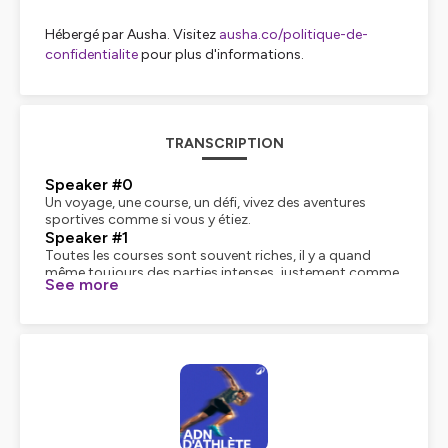
Hébergé par Ausha. Visitez
ausha.co/politique-de-
confidentialite
pour plus d'informations.
TRANSCRIPTION
Speaker #0
Un voyage, une course, un défi, vivez des aventures
sportives comme si vous y étiez.
Speaker #1
Toutes les courses sont souvent riches, il y a quand
même toujours des parties intenses, justement comme
See more
on disait au départ, avec des conditions qui ne sont pas
très chouettes et qui peuvent être exigeantes.
Speaker #0
Dans cette aventure, rencontrez la navigatrice Justine
Métraud. Si pour elle tout a commencé dans les eaux du
lac Léman, en Suisse, son pays natal, aujourd'hui ce
sont les mers et les océans que la skipeuse aime
traverser. Justine a le goût du large, mais aussi de la
compétition. En novembre 2023, un an après avoir
navigué sur la route du Rhum, elle part avec son