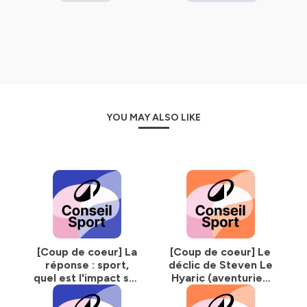
Jimmy Gressier, a été imaginée par Decathlon en
partenariat avec Kiprun.
Écriture et mise en voix : Merry Royer
Réalisation et mix : Taïssia Froidure
Musique originale : Westrow Music
Production : LACMÉ
------- Jeu concours -------
YOU MAY ALSO LIKE
Vous aimez la course à pied et vous challenger ?
Jouez et tentez de gagner une paire de running
KD900X.2
, les baskets avec plaque carbone de Kiprun.
Écoutez le podcast ADN D’ATHLÈTE et répondez à
notre enquête en cliquant ici
, également disponible sur
le lien
https://bit.ly/3HZK1Bh
ou RDV sur le site
https://conseilsport.decathlon.fr/
et tapez 'ADN
D'ATHLÈTE' dans la barre de recherche.
[Coup de coeur] La
[Coup de coeur] Le
Bonne chance et bon run !
réponse : sport,
déclic de Steven Le
quel est l'impact sur
Hyaric (aventurier,
Cliquez-ici pour voir les modalités et le règlement
ou
nos intestins ?
ancien cycliste
retrouvez-les sur le site ConseilSport de Decathlon.
Élite)