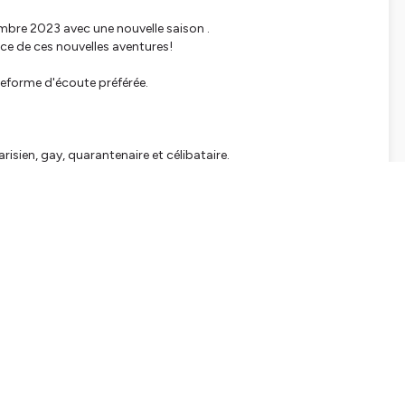
embre 2023 avec une nouvelle saison .
nce de ces nouvelles aventures!
teforme d'écoute préférée.
arisien, gay, quarantenaire et célibataire.
tialite
pour plus d'informations.
SHARE
EMBED
Facebook
X (Twitter)
LinkedIn