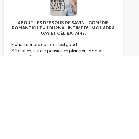
ABOUT LES DESSOUS DE SAVIN - COMÉDIE
ROMANTIQUE - JOURNAL INTIME D'UN QUADRA
GAY ET CÉLIBATAIRE.
Fiction sonore queer et feel good.
Sébastien, auteur parisien en pleine crise de la
quarantaine, voit ses repères amoureux et sociaux
voler en éclats dans les années 2020.
Entre introspection et sarcasme, il raconte ses
amours bancales, ses désillusions et ses espoirs,
Subscribe
dans une époque post-pandémique où tout a
changé — surtout la façon d’aimer.
Une chronique tendre, lucide et grinçante, drôle et
souvent émouvante qui explore les travers et les
espoirs d'une génération déboussolée, l'amitié et
l'amour moderne, avec pour décor Paris.
INSTAGRAM
@sebastiensavin