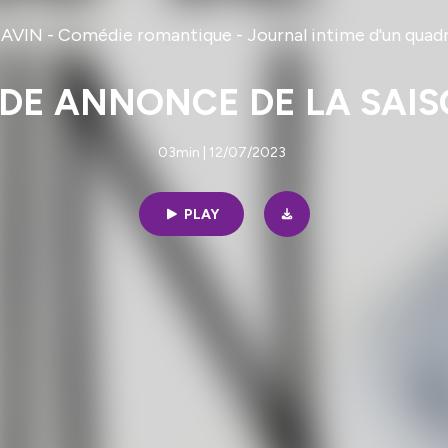
IN - Comédie romantique - Journal intime d'un quadra 
DE ANNONCE DE LA SAIS
03min | 12/07/2023
PLAY