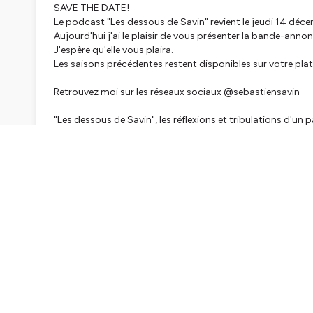
SAVE THE DATE!
Le podcast "Les dessous de Savin" revient le jeudi 14 déc
Aujourd'hui j'ai le plaisir de vous présenter la bande-anno
J'espère qu'elle vous plaira.
Les saisons précédentes restent disponibles sur votre pla
Retrouvez moi sur les réseaux sociaux @sebastiensavin
"Les dessous de Savin", les réflexions et tribulations d'un p
Hébergé par Ausha. Visitez
ausha.co/politique-de-confiden