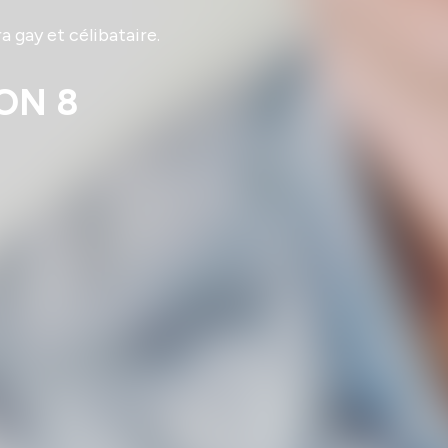
gay et célibataire.
ON 8