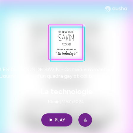
LES DESSOUS DE SAVIN - Comédie romantique -
Journal intime d'un quadra gay et célibataire.
La technologie
10min | 11/01/2024
PLAY