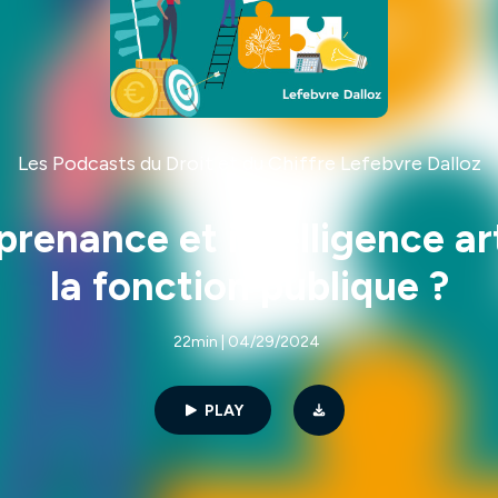
Les Podcasts du Droit et du Chiffre Lefebvre Dalloz
enance et intelligence artif
la fonction publique ?
22min | 04/29/2024
PLAY