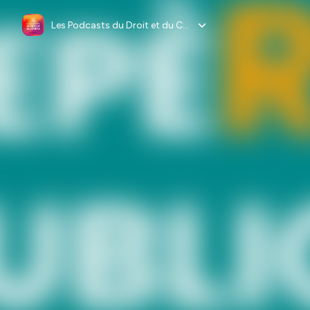
Les Podcasts du Droit et du Chiffre Lefebvre Dalloz