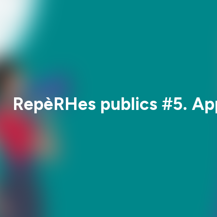
RepèRHes publics #5. Appr