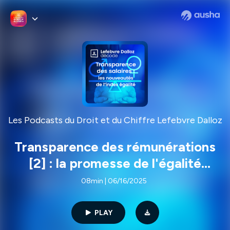
Les Podcasts du Droit et du Chiffre Lefebvre Dalloz
Transparence des rémunérations
[2] : la promesse de l'égalité
femmes-hommes sur le point de
08min | 06/16/2025
se réaliser ?
PLAY