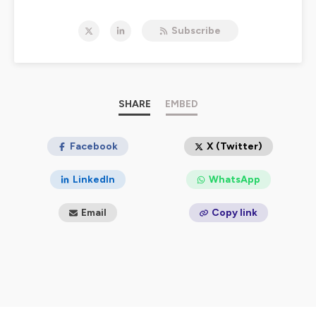
juridiques et fiscales en matière de : droit fiscal, droit
social, droit immobilier, droit des affaires, droit
Subscribe
comptable, droit pénal, droit civil, droit public mais
aussi en HSE et Action sociale. Elle s’adresse à vous :
notaires, avocats, avocats aux Conseils, commissaires
de justices, greffiers des tribunaux de commerce,
administrateurs judiciaires, mandataires judiciaires,
experts-comptables, commissaires aux comptes,
SHARE
EMBED
directeurs administratif et financier, directeurs et
responsables ressources humaines, directeurs
juridiques, directrices/directeurs de la conformité, chefs
Facebook
X (Twitter)
d'entreprise, responsables d'associations, secteur
public et académique étudiants en droit. Pour rester à
LinkedIn
WhatsApp
jour des dernières évolutions législatives et
réglementaires, abonnez-vous à notre chaîne !
Email
Copy link
Hébergé par Ausha. Visitez
ausha.co/politique-de-
confidentialite
pour plus d'informations.