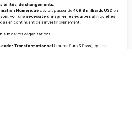
ibilités,
de changements.
ormation Numérique
devrait passer de
469,8 milliards USD
en
soin, voir une
nécessité d'inspirer les équipes
afin qu'
elles
ndus
en continuant de s'investir pleinement
.
enjeux de vos organisations !
Leader Transformationnel
(source Burn & Bass)
,
qui est
pondre aux besoins actuels.
'interet strictement personnel des membres de l'équipe
convictions/sa vision
viduelle à chacun
une
lliers
de ce style de leadership avec des
pistes pour
nt avec transparence et éthique
ribuer en étant pleinement dans son Flow
t et stimulant l'ingéniosité et les occasions d'apprentissage