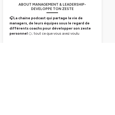
ABOUT MANAGEMENT & LEADERSHIP-
DEVELOPPE TON ZESTE
🎧
La chaine podcast qui partage la vie de
managers, de leurs équipes sous le regard de
différents coachs pour développer son zeste
personnel
🍊; tout ce que vous avez voulu
connaître sans le demander sur le développement
du Leadership & du Management.
Subscribe
Dans nos épisodes, nous parlerons de Sens, Tips,
Flow, Transformation, Plaisir mais aussi fragilité,
émotions et plus concrètement :
– Sortir du syndrome de l'imposteur
– Comment faire avancer son équipe en l’absence
de ses collègues?
– Comment motiver son équipe?
– Comment manager dans un monde VUCA ,
– Utiliser ses compétences d'intelligence
émotionnelle dans son leadership d'influence et
management
– Comment ne pas se laisser déborder par la