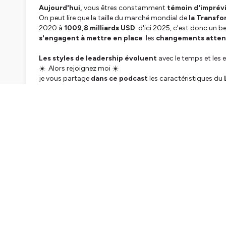
Aujourd'hui,
vous êtres constamment
témoin d'imprévis
On peut lire que la taille du marché mondial de
la Transf
2020 à
1009,8 milliards USD
d'ici 2025, c'est donc un be
s'engagent à mettre en place
les
changements atte
Les styles de leadership évoluent
avec le temps et les 
☀️ Alors rejoignez moi ☀️
je vous partage
dans ce podcast
les caractéristiques du
considéré comme un
puissant levier de succès
pour ré
En effet
, Le/la leader transformationnel (le)
🌿 fixe un cap à long terme et des objectifs qui dépasse l
🌿 s'appuie sur des valeurs fortes et sait transmettre ses 
🌿 motive les équipes en donnant de la considération indi
🌿 favorise et permet la recherche de solutions innovantes
🌿 travaille au développement des potentiels de chacun /
☀️ Et en plus ☀️
dans cet épisode
vous découvrirez aussi
les
4 grands pi
développer
🌈
L'authenticité
:Etre un modèle de référence en agissa
🌈
La vision :
donner du sens en inspirant chacun à cont
🌈
L'innovation :
permettre la pensée flexible en valorisan