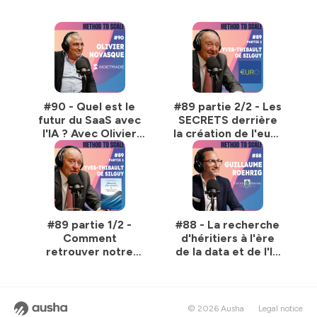
#90 - Quel est le
#89 partie 2/2 - Les
futur du SaaS avec
SECRETS derrière
l'IA ? Avec Olivier
la création de l'euro
Novasque, CEO de
€ - Avec Yves-
Sidetrade
Thibault de Silguy,
ex-PDG de VINCI
#89 partie 1/2 -
#88 - La recherche
Comment
d'héritiers à l'ère
retrouver notre
de la data et de l'IA
souveraineté ?
- Guillaume Roehrig,
Avec Yves-Thibault
DG COUTOT-
de Silguy, ex-PDG
ROEHRIG PARIS
de VINCI
© 2026 Ausha
Legal notice