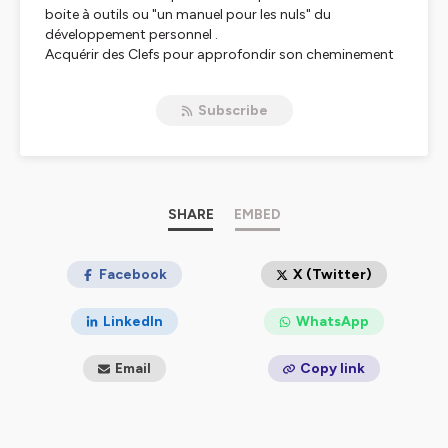
boite à outils ou "un manuel pour les nuls" du
développement personnel .
Acquérir des Clefs pour approfondir son cheminement
intérieur, Comprendre l'importance de l'énergie dans
notre vie afin d'être en parfaite santé, aligner à ses
Subscribe
valeurs, et surtout rentrer dans une connaissance de
Soi.
Mise en Lumière Holistique a pour mission de vous faire
découvrir l'Univers de l'énergétique et son importance
dans votre bien être au quotidien.
Je vous apporte mes connaissances et mon expertise
SHARE
EMBED
sur des notions tel le lâcher prise, l'ancrage, l'instant
présent, les différents plans de consciences, la Médecine
Traditionnelle Chinoise et bien d'autres choses.
Facebook
X (Twitter)
Avec Véronique Torresin, Coach, Mentor et Thérapeute
LinkedIn
WhatsApp
Holistique et Quantique
Email
Copy link
Vous connaissez cette sensation du soir d'être
vidée, sans savoir pourquoi ?
Ce n'est pas de la fatigue. C'est un manque d'ancrage.