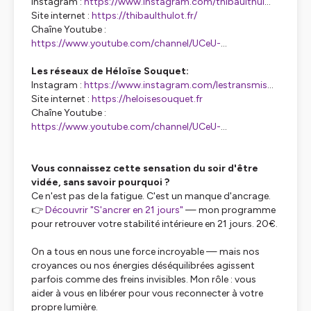
Instagram :
https://www.instagram.com/thibaulthul
...
Site internet :
https://thibaulthulot.fr/
Chaîne Youtube :
https://www.youtube.com/channel/UCeU-
...
Les réseaux de Héloïse Souquet:
Instagram :
https://www.instagram.com/lestransmis
...
Site internet :
https://heloisesouquet.fr
Chaîne Youtube :
https://www.youtube.com/channel/UCeU-
...
Vous connaissez cette sensation du soir d'être
vidée, sans savoir pourquoi ?
Ce n'est pas de la fatigue. C'est un manque d'ancrage.
👉
Découvrir "S'ancrer en 21 jours"
— mon programme
pour retrouver votre stabilité intérieure en 21 jours. 20€.
On a tous en nous une force incroyable — mais nos
croyances ou nos énergies déséquilibrées agissent
parfois comme des freins invisibles. Mon rôle : vous
aider à vous en libérer pour vous reconnecter à votre
propre lumière.