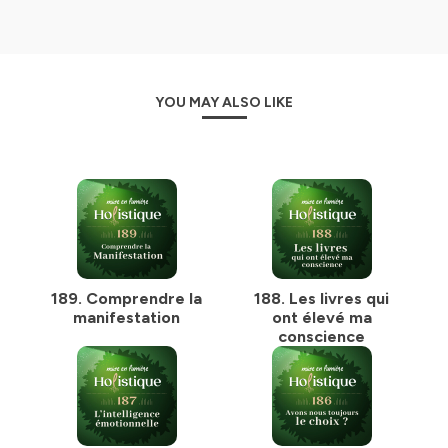
👉
Découvrir "S'ancrer en 21 jours"
— mon programme
pour retrouver votre stabilité intérieure en 21 jours. 20€.
Je suis Véronique Torresin, Mentor et Thérapeute
Holistique. On a tous en nous une force incroyable —
mais nos croyances ou nos énergies déséquilibrées
YOU MAY ALSO LIKE
agissent parfois comme des freins invisibles. Mon rôle :
vous aider à vous en libérer pour vous reconnecter à
votre propre lumière.
🌟 Pour continuer le chemin, chaque 1er vendredi du
mois : énergies du moment, conseils holistiques et
inspirations, directement dans votre boîte mail.
👉
[Je m'inscris à la newsletter]
🔮 Envie d'explorer plus loin ? Programme "Conscience
Ancrage", Chakras, Reiki, soins audio hypno-méditatifs :
retrouvez tout mon univers sur mon site.
189. Comprendre la
188. Les livres qui
👉 [
veroniquetorresin.fr
]
manifestation
ont élevé ma
conscience
Hébergé par Ausha. Visitez
ausha.co/politique-de-
confidentialite
pour plus d'informations.