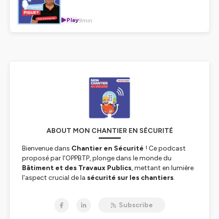
hauteur
Play
9min
ABOUT MON CHANTIER EN SÉCURITÉ
Bienvenue dans
Chantier en Sécurité
! Ce podcast
proposé par l'OPPBTP, plonge dans le monde du
Bâtiment et des Travaux Publics
, mettant en lumière
l'aspect crucial de la
sécurité sur les chantiers
.
Chaque épisode explore les défis et les solutions de
sécurité avec des chefs d'entreprise, des encadrants de
Subscribe
chantier et des compagnons. Découvrez les avancées
technologiques, les meilleures pratiques, les récits