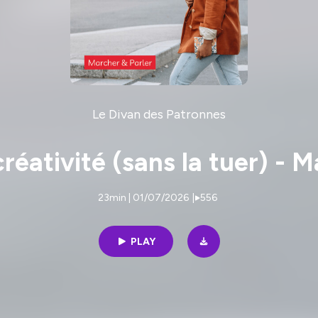
Le Divan des Patronnes
réativité (sans la tuer) - 
23min | 01/07/2026
|
556
PLAY