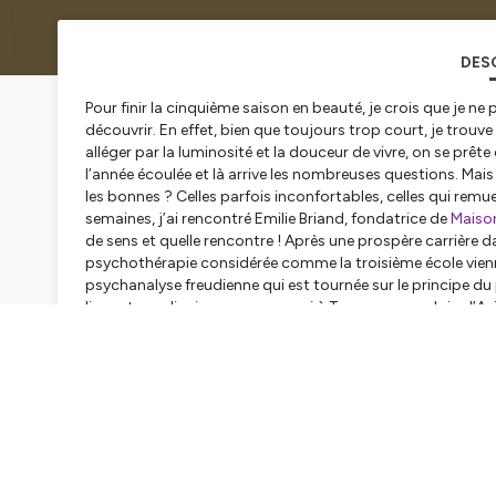
DES
Pour finir la cinquième saison en beauté, je crois que je n
découvrir. En effet, bien que toujours trop court, je trouv
alléger par la luminosité et la douceur de vivre, on se prêt
l’année écoulée et là arrive les nombreuses questions. Mais
les bonnes ? Celles parfois inconfortables, celles qui remu
semaines, j’ai rencontré Emilie Briand, fondatrice de
Maiso
de sens et quelle rencontre ! Après une prospère carrière da
psychothérapie considérée comme la troisième école vienno
psychanalyse freudienne qui est tournée sur le principe du pl
lieu extraordinaire avec son mari à Tarascon, non loin d’Avi
des thématiques précises comme le burn out, le post-partu
que le chemin intérieur soi long et tortueux, je vais vous fa
grâce à ces questions amenées par Emilie. Evidemment c’es
doute MAIS j’ai pu observer que ma pensée se recentrait mie
Emilie, vous y entendrez quelques exemples de questions à
Hébergé par Ausha. Visitez
ausha.co/politique-de-confiden