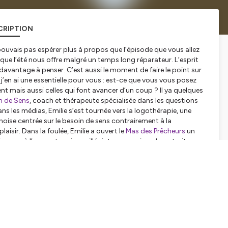
CRIPTION
e pouvais pas espérer plus à propos que l’épisode que vous allez
e que l’été nous offre malgré un temps long réparateur. L’esprit
e davantage à penser. C’est aussi le moment de faire le point sur
 j’en ai une essentielle pour vous : est-ce que vous vous posez
ent mais aussi celles qui font avancer d’un coup ? Il ya quelques
n de Sens
, coach et thérapeute spécialisée dans les questions
ns les médias, Emilie s’est tournée vers la logothérapie, une
ise centrée sur le besoin de sens contrairement à la
aisir. Dans la foulée, Emilie a ouvert le
Mas des Prêcheurs
un
gnon où l’on peut venir en villégiature ou suivre des retraites sur
m mais pas que. J’ai eu la chance d’y passer une nuit et, bien
ire une confidence : je ne me suis jamais sentie aussi alignée que
t un travail du quotidien car je replonge régulièrement dans le
ux. Je ne vous en dis pas plus et préfère vous laisser avec
 vous appropriez si vous le souhaitez. Bonne écoute !
tialite
pour plus d'informations.