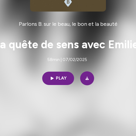
Parlons B. sur le beau, le bon et la beauté
La quête de sens avec Emili
58min | 07/02/2025
PLAY