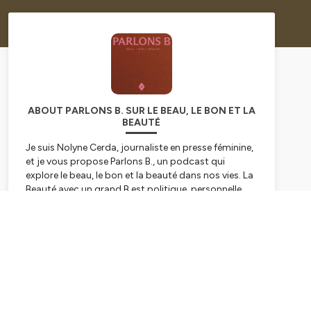
ABOUT PARLONS B. SUR LE BEAU, LE BON ET LA
BEAUTÉ
Je suis Nolyne Cerda, journaliste en presse féminine,
et je vous propose
Parlons B.
, un podcast qui
explore le beau, le bon et la beauté dans nos vies. La
Beauté avec un grand B est politique, personnelle,
universelle et fait avancer le monde. Dans ce
podcast, je tends le micro à celles et ceux qui
Subscribe
bousculent les normes, interrogent nos certitudes,
ou partagent un vécu puissant autour de leur corps,
de leur image ou de leur vision. À chaque épisode,
des voix singulières racontent leur parcours, leur
entreprise, un rapport intime à soi, à l’apparence, au
soin, au sens. On parle aussi de santé mentale, de