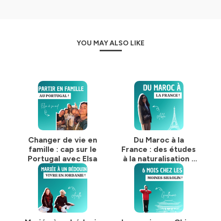
pour vous montrer que c’est possible de tenter
l’expérience ! En espérant vous donner la motivation
nécessaire si vous hésitez à le faire :)
Car malgré les challenges et les peurs qu’on peut
YOU MAY ALSO LIKE
rencontrer, tous les invités vous diront que vivre à
l’étranger aura été parmis les meilleures expériences de
leur vie (si ce n’est LA meilleure ! ).
Alors rendez-vous tous les lundis pour découvrir une
nouvelle histoire.
Vous pouvez-vous abonner pour ne pas en manquer
une miette ! Et peut-être que le prochain à partir et
partager son histoire, ça sera vous haha
Changer de vie en
Du Maroc à la
Bonne écoute et bon voyage :)
famille : cap sur le
France : des études
Portugal avec Elsa
à la naturalisation -
Si le podcast vous plait, n'oubliez pas de mettre 5
Abla
étoiles : ça m'aidera beaucoup à le développer et
toucher encore pluuuuus de monde pour leur donner
envie de partir ! ⭐⭐⭐⭐⭐