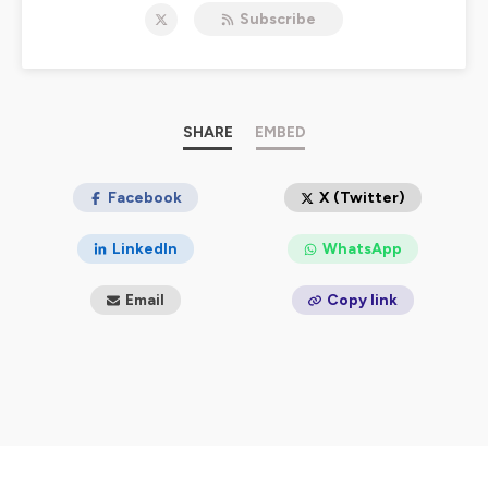
Subscribe
Pour suivre l'actualité du diocèse de Troyes :
•
www.cathotroyes.fr
•
Sur Instagram
•
Sur Facebook
•
Sur Twitter
•
Sur Youtube
SHARE
EMBED
Hébergé par Ausha. Visitez
ausha.co/politique-de-
confidentialite
Facebook
pour plus d'informations.
X (Twitter)
LinkedIn
WhatsApp
Email
Copy link