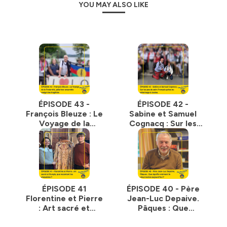
YOU MAY ALSO LIKE
ÉPISODE 43 -
ÉPISODE 42 -
François Bleuze : Le
Sabine et Samuel
Voyage de la
Cognacq : Sur les
Fraternité,
pas de saint
pèleriner ensemble
François grâce au
malgré les fragilités
pèlérinage à Assise.
ÉPISODE 41
ÉPISODE 40 - Père
Florentine et Pierre
Jean-Luc Depaive.
: Art sacré et
Pâques : Que
liturgie, que
signifie vraiment la