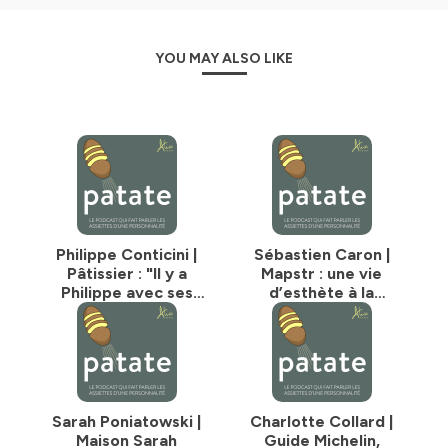
YOU MAY ALSO LIKE
Philippe Conticini |
Sébastien Caron |
Pâtissier : "Il y a
Mapstr : une vie
Philippe avec ses
d’esthète à la
problèmes avec
recherche du beau
l'alimentation et il y
et du bon
a Philippe qui
s'exprime par la
pâtisserie"
Sarah Poniatowski |
Charlotte Collard |
Maison Sarah
Guide Michelin,