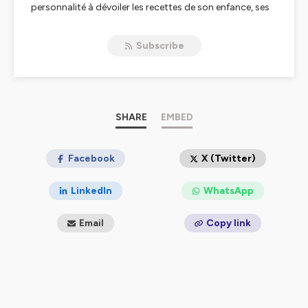
personnalité à dévoiler les recettes de son enfance, ses
plats préférés et les dessous de son alimentation. Que
son invité se nourrisse d’amour et d’eau fraîche ou de
Subscribe
plats en sauce et de grands crus, comment la nourriture
est-elle constitutive de son identité, culturelle et sociale,
mais aussi de son quotidien, de son bien-être et de sa
santé ? Vous aurez ces réponses car manger est plus
que jamais un acte engageant et engagé qui dépasse
largement les rebords d’une assiette.
SHARE
EMBED
Hébergé par Ausha. Visitez
ausha.co/politique-de-
confidentialite
Facebook
pour plus d'informations.
X (Twitter)
LinkedIn
WhatsApp
Email
Copy link