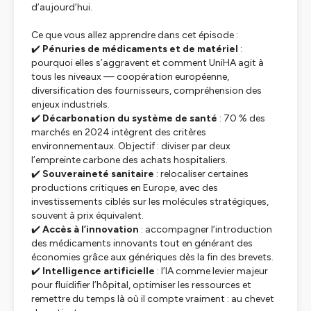
d’aujourd’hui.
Ce que vous allez apprendre dans cet épisode :
✔️
Pénuries de médicaments et de matériel
:
pourquoi elles s’aggravent et comment UniHA agit à
tous les niveaux — coopération européenne,
diversification des fournisseurs, compréhension des
enjeux industriels.
✔️
Décarbonation du système de santé
: 70 % des
marchés en 2024 intègrent des critères
environnementaux. Objectif : diviser par deux
l’empreinte carbone des achats hospitaliers.
✔️
Souveraineté sanitaire
: relocaliser certaines
productions critiques en Europe, avec des
investissements ciblés sur les molécules stratégiques,
souvent à prix équivalent.
✔️
Accès à l’innovation
: accompagner l’introduction
des médicaments innovants tout en générant des
économies grâce aux génériques dès la fin des brevets.
✔️
Intelligence artificielle
: l’IA comme levier majeur
pour fluidifier l’hôpital, optimiser les ressources et
remettre du temps là où il compte vraiment : au chevet