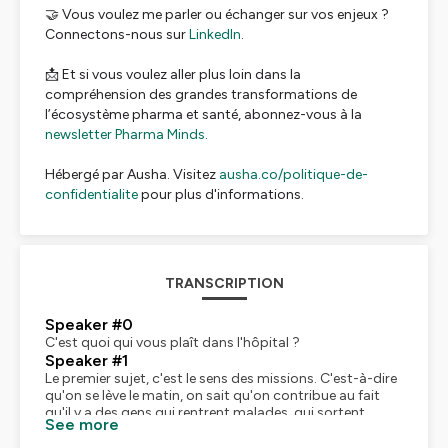
🤝 Vous voulez me parler ou échanger sur vos enjeux ?
Connectons-nous sur
LinkedIn
.
📩 Et si vous voulez aller plus loin dans la
compréhension des grandes transformations de
l’écosystème pharma et santé, abonnez-vous à la
newsletter Pharma Minds
.
Hébergé par Ausha. Visitez
ausha.co/politique-de-
confidentialite
pour plus d'informations.
TRANSCRIPTION
Speaker #0
C'est quoi qui vous plaît dans l'hôpital ?
Speaker #1
Le premier sujet, c'est le sens des missions. C'est-à-dire
qu'on se lève le matin, on sait qu'on contribue au fait
qu'il y a des gens qui rentrent malades, qui sortent
See more
guéris. Moi, je trouve que le fait que ce soit une
organisation très humaine, c'est ça qui est aussi