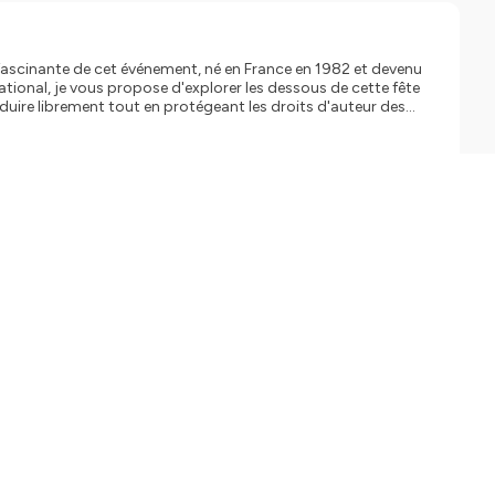
re fascinante de cet événement, né en France en 1982 et devenu
ire librement tout en protégeant les droits d'auteur des
l Faivre (Base de
⁠⁠⁠⁠⁠⁠⁠⁠⁠⁠⁠⁠ (https://www.youtube.com/@podauteur2) Et
tps://twitter.com/podauteur2)—⁠⁠⁠⁠⁠⁠⁠⁠⁠⁠⁠Facebook⁠⁠⁠⁠⁠⁠⁠⁠⁠⁠⁠
é par Ausha. Visitez ausha.co/fr/politique-de-confidentialite pour plus d'informations.
r !
ique pour découvrir
d'hui un phénomène mondial
 méconnus : comment la
 droits d'auteur des