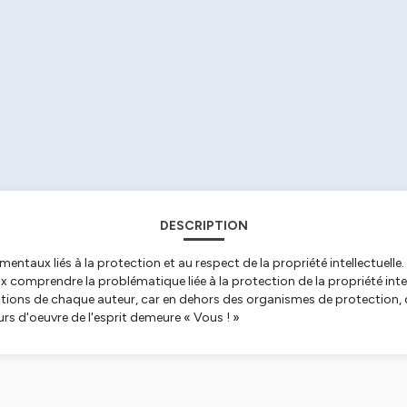
DESCRIPTION
entaux liés à la protection et au respect de la propriété intellectuell
 comprendre la problématique liée à la protection de la propriété intell
ations de chaque auteur, car en dehors des organismes de protection, 
urs d'oeuvre de l'esprit demeure « Vous ! »
tialite
pour plus d'informations.