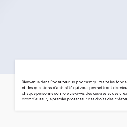
Bienvenue dans PodAuteur un podcast qui traite les fondam
et des questions d'actualité qui vous permettront de mieux
chaque personne son rôle vis-à-vis des œuvres et des cré
droit d’auteur, le premier protecteur des droits des créate
Hébergé par Ausha. Visitez
ausha.co/politique-de-confiden