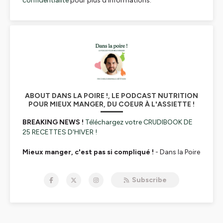
confidentialite
pour plus d'informations.
ABOUT DANS LA POIRE !, LE PODCAST NUTRITION
POUR MIEUX MANGER, DU COEUR À L'ASSIETTE !
BREAKING NEWS !
Téléchargez votre CRUDIBOOK DE
25 RECETTES D'HIVER !
Mieux manger, c'est pas si compliqué !
- Dans la Poire
! est le podcast nutrition sur l'alimentation du quotidien
qui vous apprend à mieux manger et faire la paix avec
Subscribe
votre assiette.. ⚡️
Entre nous, vous êtes vous déjà posé une seule de ces
questions : pourquoi je stagne dans ma perte de poids
? Pourquoi je suis toujours tenté-e de refaire un régime