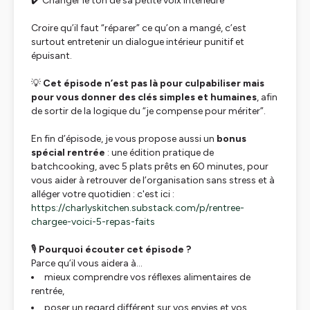
✔️ Changer le ton de sa petite voix intérieure
Croire qu’il faut “réparer” ce qu’on a mangé, c’est
surtout entretenir un dialogue intérieur punitif et
épuisant.
💡
Cet épisode n’est pas là pour culpabiliser mais
pour vous donner des clés simples et humaines
, afin
de sortir de la logique du “je compense pour mériter”.
En fin d’épisode, je vous propose aussi un
bonus
spécial rentrée
: une édition pratique de
batchcooking, avec 5 plats prêts en 60 minutes, pour
vous aider à retrouver de l’organisation sans stress et à
alléger votre quotidien : c'est ici :
https://charlyskitchen.substack.com/p/rentree-
chargee-voici-5-repas-faits
🎙️
Pourquoi écouter cet épisode ?
Parce qu’il vous aidera à…
mieux comprendre vos réflexes alimentaires de
rentrée,
poser un regard différent sur vos envies et vos