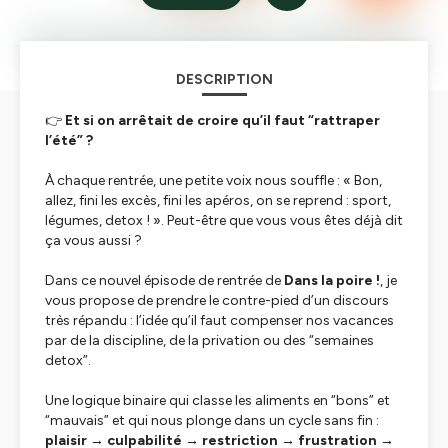
DESCRIPTION
👉
Et si on arrêtait de croire qu’il faut “rattraper
l’été” ?
À chaque rentrée, une petite voix nous souffle :
« Bon,
allez, fini les excès, fini les apéros, on se reprend : sport,
légumes, detox ! »
. Peut-être que vous vous êtes déjà dit
ça vous aussi ?
Dans ce nouvel épisode de rentrée de
Dans la poire !
, je
vous propose de prendre le contre-pied d’un discours
très répandu : l’idée qu’il faut compenser nos vacances
par de la discipline, de la privation ou des “semaines
detox”.
Une logique binaire qui classe les aliments en “bons” et
“mauvais” et qui nous plonge dans un cycle sans fin :
plaisir → culpabilité → restriction → frustration →