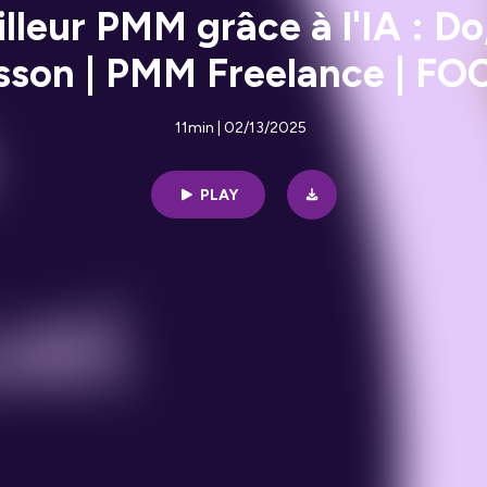
eur PMM grâce à l'IA : Do, 
lsson | PMM Freelance | FO
11min | 02/13/2025
PLAY