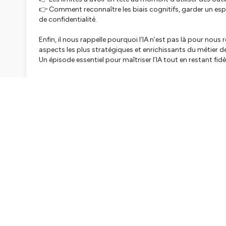
👉 Comment reconnaître les biais cognitifs, garder un esprit
de confidentialité.
Enfin, il nous rappelle pourquoi l’IA n’est pas là pour nou
aspects les plus stratégiques et enrichissants du métier d
Un épisode essentiel pour maîtriser l’IA tout en restant fidèl
Cet épisode est sponsorisé par Contentsquare :
C'es
quanti
dont vous avez besoin pour
comprendre rapideme
vos sites et applications mobiles. Vous pouvez ainsi
optim
Pour tester l'outil
cliquez ici
RESSOURCES 🛠️
Retrouve Lucas sur
Linkedin
et sa
newsletter
Retrouve un résumé écrit des épisodes avec
ma Newsle
CONTACTEZ-MOI
👋
Écris-moi sur
Linkedin
Abonne-toi au
compte Product Marketing Stories
SOUTENEZ LE PODCAST GRATUITEMENT
🙏