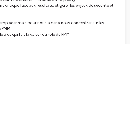
 critique face aux résultats, et gérer les enjeux de sécurité et
s remplacer mais pour nous aider à nous concentrer sur les
e PMM.
e à ce qui fait la valeur du rôle de PMM.
t une plateforme qui
agrège toutes les données quali et
nt les parcours de vos clients et leurs interactions
sur
iser vos pages et prioriser vos actions.
tter