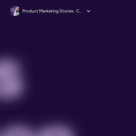
Product Marketing Stories : Conseils, Carrière, Stratégie marketing, Growth, Go to Market, Tech B2B B2C, Communication digitale