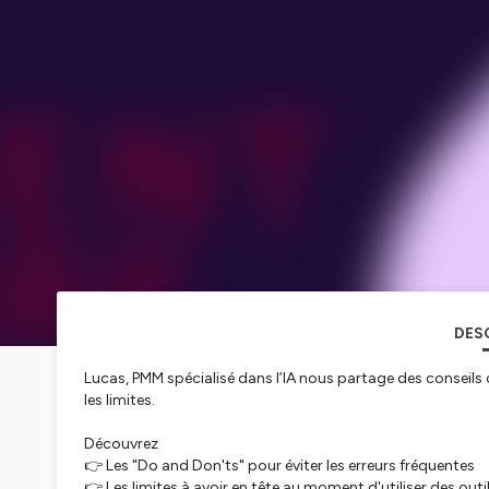
DES
Lucas, PMM spécialisé dans l’IA nous partage des conseils c
les limites.
Découvrez
👉 Les "Do and Don'ts" pour éviter les erreurs fréquentes
👉 Les limites à avoir en tête au moment d'utiliser des ou