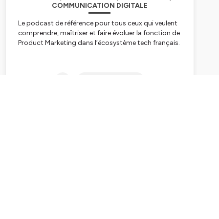
COMMUNICATION DIGITALE
Le podcast de référence pour tous ceux qui veulent
comprendre, maîtriser et faire évoluer la fonction de
Product Marketing dans l’écosystème tech français.
Je suis Carlota, Product Marketing Lead depuis + 5
ans, et chaque semaine, je tends le micro à celles et
Subscribe
ceux qui façonnent la discipline au quotidien :
Product Marketing Managers (PMM)
, mais aussi
les
Product Managers (PM)
,
CMO
,
CPO
et
CEO
issus des tops entreprises Tech en France (Qonto,
Alan, Decathlon, Malt, Pigment, Skaleway, Skello,
Thiga…).
Ici,
pas de blabla business.
Ensemble, on explore
sans filtre les coulisses du Product Marketing à
travers :
👉 Des études de cas concrètes et applicables
👉 Des bonnes pratiques testées sur le terrain
👉 Des retours d’expérience honnêtes
📌 On parle
positionnement, messaging, go-to-