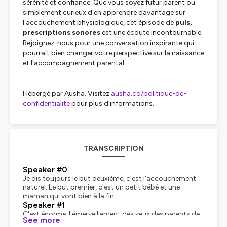
sérénité et confiance. Que vous soyez futur parent ou
simplement curieux d'en apprendre davantage sur
l'accouchement physiologique, cet épisode de
puls,
prescriptions sonores
est une écoute incontournable.
Rejoignez-nous pour une conversation inspirante qui
pourrait bien changer votre perspective sur la naissance
et l'accompagnement parental.
Hébergé par Ausha. Visitez
ausha.co/politique-de-
confidentialite
pour plus d'informations.
TRANSCRIPTION
Speaker #0
Je dis toujours le but deuxième, c'est l'accouchement
naturel. Le but premier, c'est un petit bébé et une
maman qui vont bien à la fin.
Speaker #1
C'est énorme, l'émerveillement des yeux des parents de
See more
voir ce petit bébé arriver.