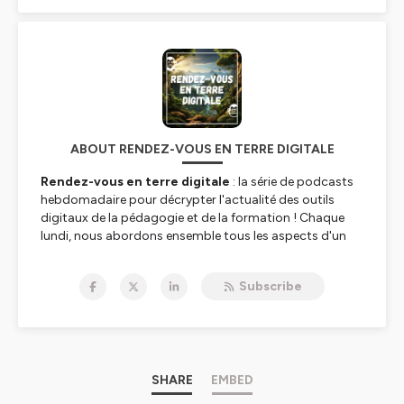
ABOUT RENDEZ-VOUS EN TERRE DIGITALE
Rendez-vous en terre digitale
: la série de podcasts
hebdomadaire pour décrypter l'actualité des outils
digitaux de la pédagogie et de la formation ! Chaque
lundi, nous abordons ensemble tous les aspects d'un
nouvel outil digital. Nous vous proposons d'en
découvrir ses usages pédagogiques, ses astuces, ses
Subscribe
aspects pratiques et sa mise en œuvre en formation.
____________
Mais
Rendez-vous en terre digitale
, c'est aussi :
🧑‍💻 Un site internet augmenté où vous retrouverez
SHARE
EMBED
l'ensemble de nos podcasts, et des ressources