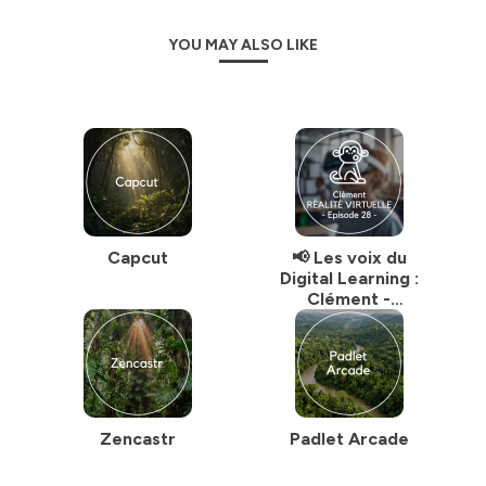
Hébergé par Ausha. Visitez
ausha.co/politique-de-
confidentialite
pour plus d'informations.
YOU MAY ALSO LIKE
Capcut
📢 Les voix du
Digital Learning :
Clément -
Immersive Learning,
comment (bien)
faire ?
Zencastr
Padlet Arcade