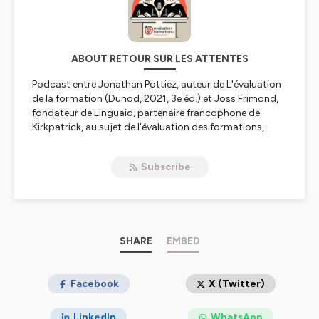
ABOUT RETOUR SUR LES ATTENTES
Podcast entre Jonathan Pottiez, auteur de
L'évaluation
de la formation
(Dunod, 2021, 3e éd.) et Joss Frimond,
fondateur de Linguaid, partenaire francophone de
Kirkpatrick, au sujet de l'évaluation des formations,
l'état du marché de la formation professionnelle, les
modalités pédagogiques, les plateformes et
Subscribe
applications dans le domaine de la formation, etc.
Le podcast sort toutes les deux semaines. Parfois ce
n'est que Jonathan et Joss, parfois il y aura des invités.
L'idée c'est d'avoir un environnement décontracté où
tout ce qui est important pour la formation
SHARE
EMBED
professionnelle peut être discuté : le marché, les
modalités, l'évaluation, la législation, les plateformes,
etc.
Facebook
X (Twitter)
Hébergé par Ausha. Visitez
ausha.co/politique-de-
LinkedIn
WhatsApp