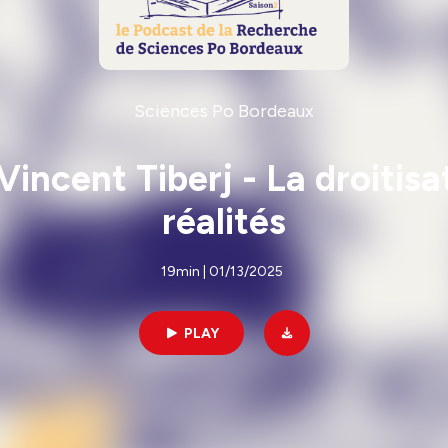
Sciences Po Bordeaux
incent Tiberj - La droitisa
réalités
19min | 01/13/2025
PLAY