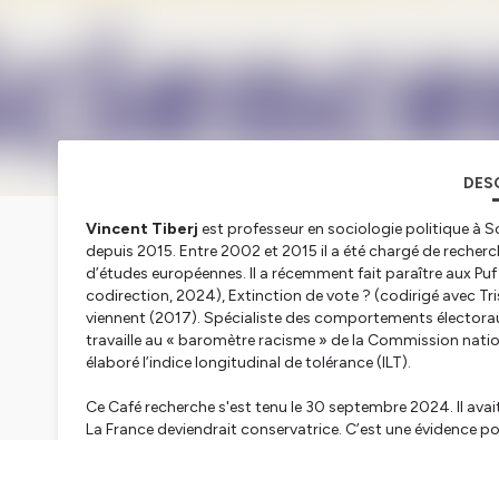
DES
Vincent Tiberj
est professeur en sociologie politique à 
depuis 2015. Entre 2002 et 2015 il a été chargé de recher
d’études européennes. Il a récemment fait paraître aux Pu
codirection, 2024), Extinction de vote ? (codirigé avec Tri
viennent (2017). Spécialiste des comportements électoraux e
travaille au « baromètre racisme » de la Commission nat
élaboré l’indice longitudinal de tolérance (ILT).
Ce Café recherche s'est tenu le 30 septembre 2024. Il ava
La France deviendrait conservatrice. C’est une évidence pou
électoraux semblent leur donner raison. Pourtant ce n’est p
beaucoup plus ouverts et progressistes qu’il n’y paraît. Fa
comment offre politique et citoyens divergent. Il pointe l’