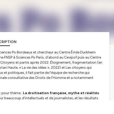
CRIPTION
Sciences Po Bordeaux et chercheur au Centre Émile Durkheim
che FNSP à Sciences Po Paris, d’abord au Cevipof puis au Centre
f Citoyens et partis après 2022. Éloignement, fragmentation (en
stan Haute, « La vie des idées », 2022) et Les citoyens qui
t politiques, il fait partie de l’équipe de recherche qui
ionale consultative des Droits de l’Homme et a notamment
it pour thème :
La droitisation française, mythe et réalités
r beaucoup d’intellectuels et de journalistes, et les résultats
as la thèse de ce livre. Les citoyens français sont devenus
ce à cette situation paradoxale, Vincent Tiberj analyse
importance de la manière dont on parle des inégalités sociales