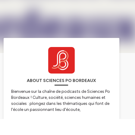
ABOUT SCIENCES PO BORDEAUX
Bienvenue sur la chaîne de podcasts de Sciences Po
Bordeaux ! Culture, société, sciences humaines et
sociales : plongez dans les thématiques qui font de
l'école un passionnant lieu d'écoute,
d'expérimentations et de découvertes.
Subscribe
Hébergé par Ausha. Visitez
ausha.co/politique-de-
confidentialite
pour plus d'informations.