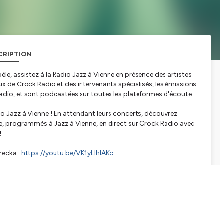
CRIPTION
èle, assistez à la Radio Jazz à Vienne en présence des artistes
 de Crock Radio et des intervenants spécialisés, les émissions
 Radio, et sont podcastées sur toutes les plateformes d'écoute.
adio Jazz à Vienne ! En attendant leurs concerts, découvrez
, programmés à Jazz à Vienne, en direct sur Crock Radio avec
!
recka :
https://youtu.be/VK1yLIhIAKc
e/B8JjfmtS0i0
e le meilleur de la neo-soul et soutient l'émergence depuis
e toutes les coulisses de la filière musicale, et les documente au
 de débats sociétaux : émission podcast Memory Lane - Secrets