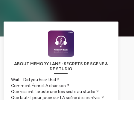
ABOUT MEMORY LANE : SECRETS DE SCÈNE &
DE STUDIO
Wait... Did you hear that?
Comment Écrire LA chanson ?
Que ressent l'artiste une fois seul.e au studio ?
Que faut-il pour jouer sur LA scène de ses rêves ?
Quelle est THE place to be pour aller voir ses artistes
préférés ? .
Subscribe
Autant de questions auxquelles on répond depuis
2021 dans ce podcast : Memory Lane, Secrets de
Scène et Studio.