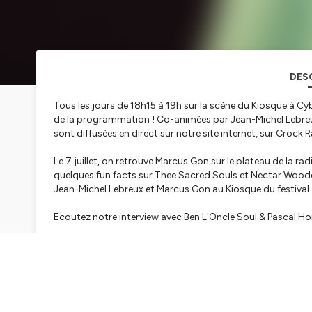
DES
Tous les jours de 18h15 à 19h sur la scène du Kiosque à Cyb
de la programmation ! Co-animées par Jean-Michel Lebreux
sont diffusées en direct sur notre site internet, sur Crock
Le 7 juillet, on retrouve Marcus Gon sur le plateau de la r
quelques fun facts sur Thee Sacred Souls et Nectar Woode
Jean-Michel Lebreux et Marcus Gon au Kiosque du festival 
Ecoutez notre interview avec Ben L'Oncle Soul & Pascal Ho
Ecoutez notre interview avec Naphasso :
https://youtu.b
Marcus Gon, rédacteur chef de Sounds so Beautiful, présent
2013. Journaliste, producteur, auteur et musicien, il captur
gré d'interviews exclusives, de décryptages exhaustifs et