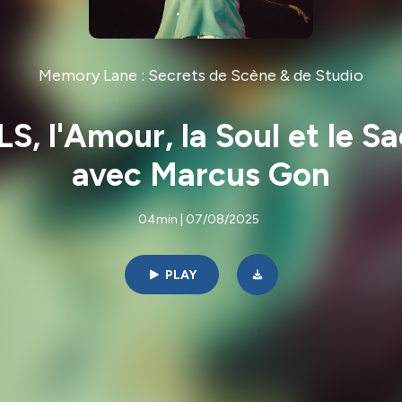
Memory Lane : Secrets de Scène & de Studio
 l'Amour, la Soul et le Sac
avec Marcus Gon
04min | 07/08/2025
PLAY