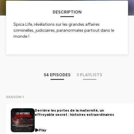
DESCRIPTION
Spica Life, révélations sur les grandes affaires
criminelles, judiciaires, paranormales partout dans le
monde !
Hébergé par Ausha. Visitez
ausha.co/politique-de-
confidentialite
pour plus d'informations.
54 EPISODES
3 PLAYLISTS
SEASON 1
Derrière les portes de la maternité, un
effroyable secret : histoires extraordinaires
Play