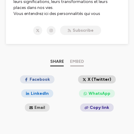
leurs significations, leurs transformations et leurs
places dans nos vies.
Vous entendrez ici des personnalités qui vous
raconteront leurs parcours , leurs expériences
professionnelles et les regards qu’ils portent sur leurs
Subscribe
métiers.
Grâce à leurs récits ponctués d’archives sonores de
l’INA, vous pourrez découvrir au fil des épisodes, les
métiers qui nous entourent.
Bienvenue dans le monde merveilleux du travail,
bienvenue dans sur le métier. Bonne écoute !
SHARE
EMBED
///////////////////////////////////////////////////////////////
Facebook
X (Twitter)
Création originale : Elvire CASSAN
Production, enregistrement, textes : Elvire CASSAN
LinkedIn
WhatsApp
DA : Florence Rampin
Archives INA
Email
Copy link
Si vous aimez ce podcast (les métiers, le métier, le taf,
working, le job, le travail) et que vous voulez soutenir le
podcast sur le métier prenez 1' pour mettre 5 étoiles sur
Apple Podcasts, çà m'aide beaucoup :-)!