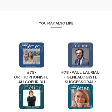
Pour suivre les coulisses et l'actualité du Podcast SUR LE
METIER, rdv sur insta:
https://www.instagram.com/surlemetierpodcast/ ou
YOU MAY ALSO LIKE
sur le site internet : surlemetier.com
Hébergé par Ausha. Visitez
ausha.co/politique-de-
confidentialite
pour plus d'informations.
#79-
#78 -PAUL LAURIAU
ORTHOPHONISTE,
- GÉNÉALOGISTE
AU COEUR DU
SUCCESSORAL :
LANGAGE - SOPHIE
LIMIER DE LA
GONNOT
FILIATION