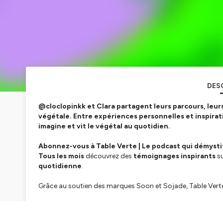
DES
@cloclopinkk et Clara partagent leurs parcours, leur
végétale. Entre expériences personnelles et inspir
imagine et vit le végétal au quotidien.
Abonnez-vous à Table Verte | Le podcast qui démysti
Tous les mois
découvrez des
témoignages inspirants
su
quotidienne
.
Grâce au soutien des marques Soon et Sojade, Table Verte
Hébergé par Ausha. Visitez
ausha.co/politique-de-confiden