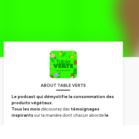
ABOUT TABLE VERTE
Le podcast qui démystifie la consommation des
produits végétaux.
Tous les mois
découvrez des
témoignages
inspirants
sur la manière dont chacun aborde
le
végétal dans sa vie quotidienne
.
Nous croyons à l’importance de la diversité, autant
Subscribe
pour limiter son
impact environnemental
,