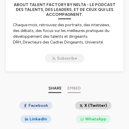
ABOUT TALENT FACTORY BY NELTA - LE PODCAST
DES TALENTS, DES LEADERS, ET DE CEUX QUI LES
ACCOMPAGNENT.
Chaque mois, retrouvez des portraits, des interviews,
des débats, des focus sur les meilleures pratiques du
développement des talents et dirigeants.
DRH, Directeurs des Cadres Dirigeants, Université
d'Entreprise, Hauts potentiels, Leaders, Directeurs du
développement RH: Talent Factory est VOTRE podcast
Subscribe
pour détecter les tendances et benchmarker vos
pratiques!
Hébergé par Ausha. Visitez
ausha.co/politique-de-
confidentialite
pour plus d'informations.
SHARE
EMBED
Facebook
X (Twitter)
LinkedIn
WhatsApp