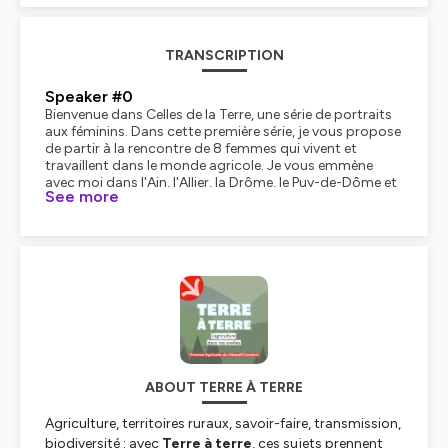
TRANSCRIPTION
Speaker #0
Bienvenue dans Celles de la Terre, une série de portraits
aux féminins. Dans cette première série, je vous propose
de partir à la rencontre de 8 femmes qui vivent et
travaillent dans le monde agricole. Je vous emmène
avec moi dans l'Ain, l'Allier, la Drôme, le Puy-de-Dôme et
See more
on ira aussi dans le Rhône. Ces femmes, aux profils
pourtant différents, ont un point commun. Elles ont
choisi, parfois contre toute attente, de s'ancrer dans
cette vie avec force et conviction. Au fil des épisodes,
elles nous raconteront ce qui les anime et surtout
pourquoi elles se sentent à leur place. Parce qu'au-delà
des clichés, ces femmes trouvent dans ce métier
exigeant une vraie forme d'épanouissement. Alors que
vous soyez proche ou loin de ce monde, je vous invite à
tendre l'oreille. Partons ensemble au cœur de leurs
histoires. Celle de la terre. Épisode 3. Une ligérienne au
pays du Saint-Nectaire. Mélanie a 25 ans. C'est une
ABOUT TERRE À TERRE
jeune fromagère qui n'a peur de rien. Originaire des pays
de la Loire. une région où le fromage n'est pas loin, elle a
Agriculture, territoires ruraux, savoir-faire, transmission,
grandi sur l'exploitation laitière de ses parents. A la base
biodiversité : avec
Terre à terre
, ces sujets prennent