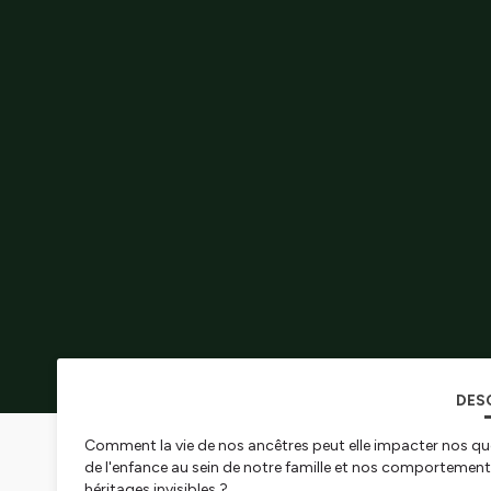
DES
Comment la vie de nos ancêtres peut elle impacter nos quo
de l'enfance au sein de notre famille et nos comporteme
héritages invisibles ?