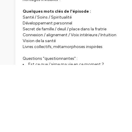
Quelques mots clés de l'épisode :
Santé / Soins / Spiritualité
Développement personnel
Secret de famille / deuil / place dans la fratrie
Connexion / alignement / Voix intérieure / Intuition
Vision de la santé
Livres collectifs, métamorphoses inspirées
Questions "questionnantes" :
Est ce que j’aime ma vie en ce moment ?
Est ce que je suis bien au travail ?
Mon quotidien a t-il du sens ?
Si ce thème peut sembler délicat, sachez que Sophie nous 
intelligence. ✨
Je remercie ici Sophie, une nouvelle fois, pour son énergie
invitations/propositions plutôt que dans l'imposition ou l
📖
Citations évoquées dans l'épisode :