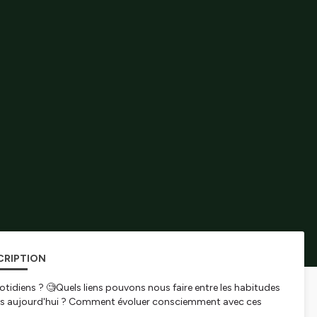
CRIPTION
tidiens ? 🧐Quels liens pouvons nous faire entre les habitudes
nts aujourd'hui ? Comment évoluer consciemment avec ces