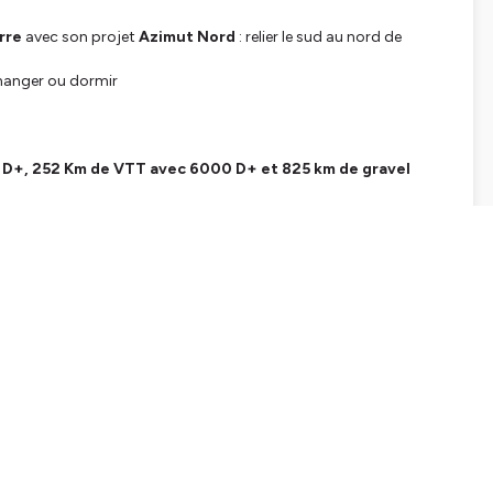
erre
avec son projet
Azimut Nord
: relier le sud au nord de
 manger ou dormir
0 D+, 252 Km de VTT avec 6000 D+ et 825 km de gravel
épartements, 7 régions, 12 autoroutes, un fleuve
…
près la Great Himal Race
stacles.
finalement offrir une aventure incroyable.
 passionné qui trace sa ligne, littéralement.