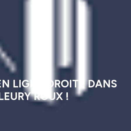
EN LIGNE DROITE DANS
FLEURY ROUX !