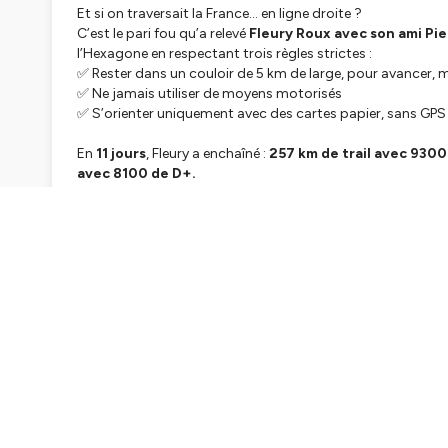
Et si on traversait la France… en ligne droite ?
C’est le pari fou qu’a relevé
Fleury Roux avec son ami Pi
l’Hexagone en respectant trois règles strictes :
✅ Rester dans un couloir de 5 km de large, pour avancer,
✅ Ne jamais utiliser de moyens motorisés
✅ S’orienter uniquement avec des cartes papier, sans GPS
En
11 jours
, Fleury a enchaîné :
257 km de trail avec 930
avec 8100 de D+.
Au total
1334 km et 23400 mètres de D+
, à travers
19 d
Mais aussi
une infinité de barbelés
à franchir 😅
Dans cet épisode, il revient sur :
🧭 La genèse du projet et la fraîcheur mentale retrouvée a
📍 Le défi d’orienter sans GPS avec 100 cartes A3
🌄 Les surprises du terrain, l’adaptation constante aux ob
🏘️ La richesse insoupçonnée des petits villages français
💥 Et pourquoi
s’enfermer dans un couloir de 5 km
peut 
Un exploit unique, une vision différente de l’aventure, et un