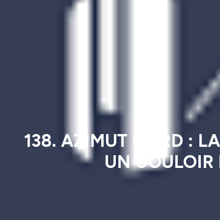
138. AZIMUT NORD : 
UN COULOIR D