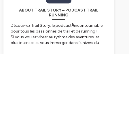
ABOUT TRAIL STORY – PODCAST TRAIL
RUNNING
Découvrez
Trail Story
, le podcast🎙️incontournable
pour tous les passionnés de trail et de running !
Si vous voulez vibrer au rythme des aventures les
plus intenses et vous immerger dans l’univers du
trail à 100 %, c’est ici que ça se passe.
Aventures, ultra trail, préparation mentale, récits et
Subscribe
témoignages inspirants d'athlètes et de coureurs
passionnés.
Ce qui rend ce podcast unique, c’est avant tout les
aventures humaines. Chaque épisode est une
invitation à plonger dans les récits de courses
mythiques, les interviews d’athlètes de haut niveau
🏆, des conseils d’entraîneurs, de coachs et même
de préparateurs mentaux, tous prêts à partager
leurs expériences et leurs plus belles émotions.
Dans
Trail Story
, on parle de tout ce qui fait
l’essence du sport trail running : des plans
d’entraînements, des défis personnels, en passant