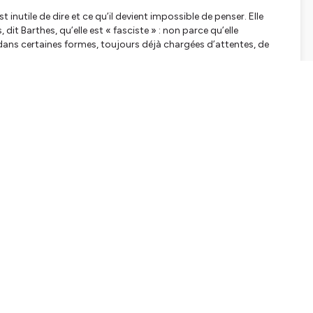
st inutile de dire et ce qu’il devient impossible de penser. Elle
 dit Barthes, qu’elle est « fasciste » : non parce qu’elle
ans certaines formes, toujours déjà chargées d’attentes, de
à mise au jour en étudiant la langue du IIIᵉ Reich : les
ais par de minuscules mutations dans la langue commune. On
’en rendre compte — et ce sont eux qui finissent par produire
illée par le pouvoir
, quelle que soit l’idéologie qui l’utilise. On
ture, qui rend les mots visibles, manipulables, transformables ;
 des possibilités de sens.
ations, nos raisonnements, nos débats échouent si souvent, c’est
ue nous employons. Nous croyons nous servir du langage,
toire littéraire. C’est apprendre à penser.
seigne la culture générale aux ECG du lycée Pothier d'Orleans. Il
Agir avec Aristote
,
Vivre passionnément avec Kierkegaard
. Il est
hilosophie #Culture #CollègeDeFrance
 #Prépa #Étudiants #UneAnnéeEnPrépa