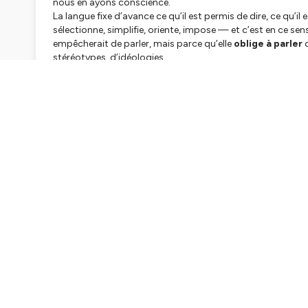
nous en ayons conscience.
La langue fixe d’avance ce qu’il est permis de dire, ce qu’il e
sélectionne, simplifie, oriente, impose — et c’est en ce sens,
empêcherait de parler, mais parce qu’elle
oblige à parler
d
stéréotypes, d’idéologies.
Cette puissance d’imprégnation, Victor Klemperer l’avait déj
idéologies ne s’imposent pas par les grands discours, m
avale les mots comme de petites doses d’arsenic — sans s
leur effet.
Barthes généralise ce diagnostic :
toute langue est trava
échappe rarement à cette emprise, sauf peut-être par l’écri
qui permet de les faire dérailler, de les subvertir, de rouvrir
Cet épisode explore cette idée essentielle : si nos dissert
parce que nous faisons une confiance aveugle aux mots q
alors que, bien souvent,
c’est lui qui se sert de nous
.
Comprendre Barthes, ici, ce n’est pas faire un exercice d’his
Damien CLERGET-GURNAUD
est professeur agrégé. Il en
est l'auteur de deux ouvrages parus aux éditions eyrolles :
également le créateur du site
www.coursdephilosophie.fr
#RolandBarthes #Langue #Sémiologie #Idéologie #P
#AnalyseDuLangage #PenséeCritique #Dissertation