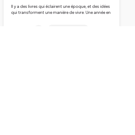
Il y a des livres qui éclairent une époque, et des idées
qui transforment une manière de vivre.
Une année en
prépa
explore chaque semaine ces œuvres qui nous
aident à mieux voir, mieux comprendre, mieux juger.
Subscribe
Ni cours magistral, ni vulgarisation rapide : un
moment de pensée. On y traverse la littérature, la
philosophie, la sociologie — Barthes, Bourdieu,
Kafka, Arendt et tant d’autres — pour saisir ce que
leurs réflexions disent de notre monde et de nos
propres vies.
Chaque épisode part d’un texte et ouvre une scène
conceptuelle : comment le langage nous façonne,
pourquoi certaines institutions se perpétuent, ce
que l’école fait réellement aux individus, comment
une fiction révèle une vérité que la théorie n’atteint
pas.
Un podcast pour celles et ceux qui veulent affûter
leur regard, nourrir leur intelligence, et apprendre à
penser autrement — sans jargon, sans
simplification, mais avec la précision tranquille qui