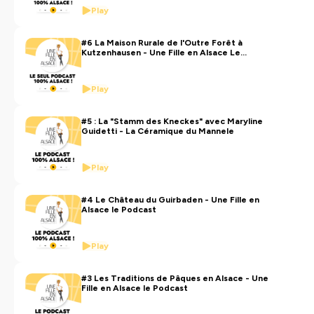
Play
#6 La Maison Rurale de l'Outre Forêt à
Kutzenhausen - Une Fille en Alsace Le
Podcast
Play
#5 : La "Stamm des Kneckes" avec Maryline
Guidetti - La Céramique du Mannele
Play
#4 Le Château du Guirbaden - Une Fille en
Alsace le Podcast
Play
#3 Les Traditions de Pâques en Alsace - Une
Fille en Alsace le Podcast