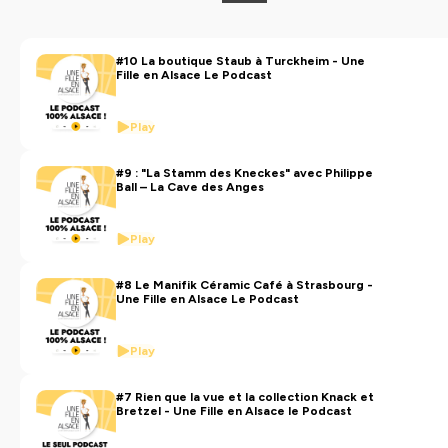
https://www.tiktok.com/@unefillenalsace
🌍
Et découvre encore plus d’Alsace avec moi sur
mon blog :
www.unefilleenalsace.com
#10 La boutique Staub à Turckheim - Une
Fille en Alsace Le Podcast
Contact : celine@unefilleenalsace.com
Play
Hébergé par Ausha. Visitez
ausha.co/politique-de-
confidentialite
pour plus d'informations.
#9 : "La Stamm des Kneckes" avec Philippe
Ball – La Cave des Anges
Play
#8 Le Manifik Céramic Café à Strasbourg -
Une Fille en Alsace Le Podcast
Play
#7 Rien que la vue et la collection Knack et
Bretzel - Une Fille en Alsace le Podcast