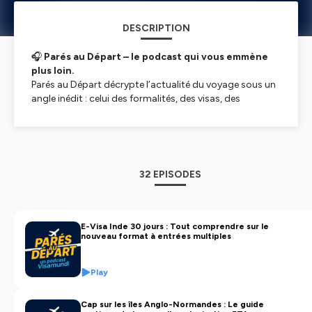
DESCRIPTION
🎧
Parés au Départ – le podcast qui vous emmène
plus loin.
Parés au Départ
décrypte l’actualité du voyage sous un
angle inédit : celui des formalités, des visas, des
évolutions géopolitiques, et des réglementations
internationales. Ce podcast signé
Visamundi
, expert
mondial des démarches administratives pour les
voyageurs
, vous donne les clés pour comprendre un
monde en mouvement.
32 EPISODES
🌍
À quoi s’attendre ?
Les dernières règles d’entrée pays par pays.
Les tendances qui impactent les voyageurs :
E-Visa Inde 30 jours : Tout comprendre sur le
nouveau format à entrées multiples
restrictions, eVisas, exemptions.
Des focus sur des destinations émergentes ou
sensibles.
Play
Des analyses claires, utiles et concrètes.
Des conseils exclusifs pour anticiper vos
Cap sur les îles Anglo-Normandes : Le guide