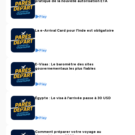
pratique de la nouvelle autorisation ETA
déplacements sans stress.
📌 Que vous soyez
voyageur régulier
,
professionnel
Play
du tourisme
ou simplement
curieux de géopolitique
appliquée au voyage
, ce podcast est fait pour vous.
La e-Arrival Card pour l'Inde est obligatoire
Hébergé par Ausha. Visitez
ausha.co/politique-de-
confidentialite
pour plus d'informations.
Play
E-Visas : Le baromètre des sites
gouvernementaux les plus fiables
Play
Égypte : Le visa à l'arrivée passe à 30 USD
Play
Comment préparer votre voyage au