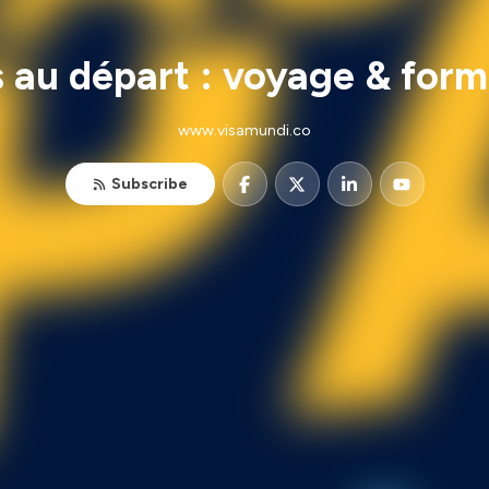
 au départ : voyage & form
www.visamundi.co
Subscribe